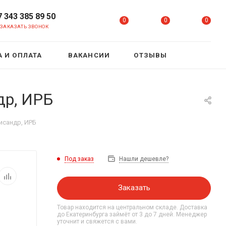
7 343 385 89 50
0
0
0
ЗАКАЗАТЬ ЗВОНОК
 И ОПЛАТА
ВАКАНСИИ
ОТЗЫВЫ
др, ИРБ
исандр, ИРБ
Под заказ
Нашли дешевле?
Заказать
Товар находится на центральном складе. Доставка
до Екатеринбурга займёт от 3 до 7 дней. Менеджер
уточнит и свяжется с вами.