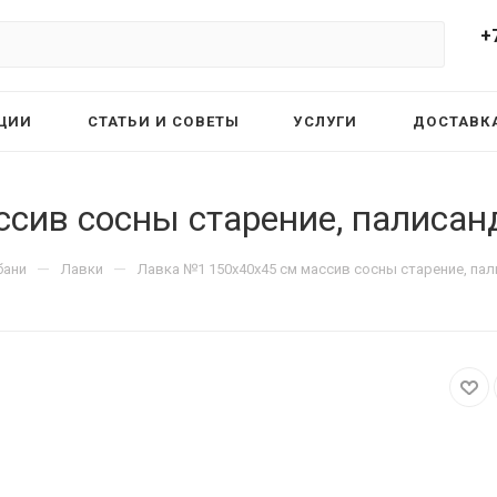
+
ЦИИ
СТАТЬИ И СОВЕТЫ
УСЛУГИ
ДОСТАВКА
сив сосны старение, палисан
—
—
бани
Лавки
Лавка №1 150х40х45 см массив сосны старение, пал