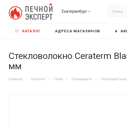
Екатеринбург
КАТАЛОГ
АДРЕСА МАГАЗИНОВ
АК
Стекловолокно Ceraterm Bla
мм
—
—
—
—
Главная
Каталог
Печи
Огнезащита
Огнезащитные