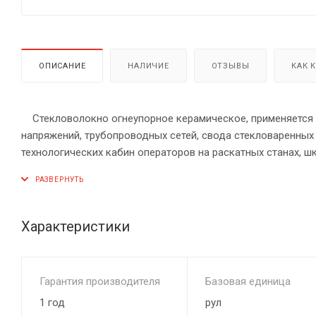
ОПИСАНИЕ
НАЛИЧИЕ
ОТЗЫВЫ
КАК 
Стекловолокно огнеупорное керамическое, применяется в
напряжений, трубопроводных сетей, свода стекловаренных
технологических кабин операторов на раскатных станах, ш
сушки и обжига, дымоходов, воздуховодов, дымовых труб,
промышленности, крышек шахтных печей, стен и сводов нагр
крышек низкотемпературных стендов разогрева промковшей
тепловые барьеры в автомобильной промышленности; запо
Характеристики
классификационной температурой 1260 °С.
плотность 96кг/м3
Гарантия производителя
Базовая единица
1 год
рул