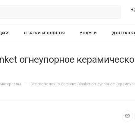
+
ЦИИ
СТАТЬИ И СОВЕТЫ
УСЛУГИ
ДОСТАВКА
nket огнеупорное керамическо
—
 материалы
Стекловолокно Ceraterm Blanket огнеупорное керамичес