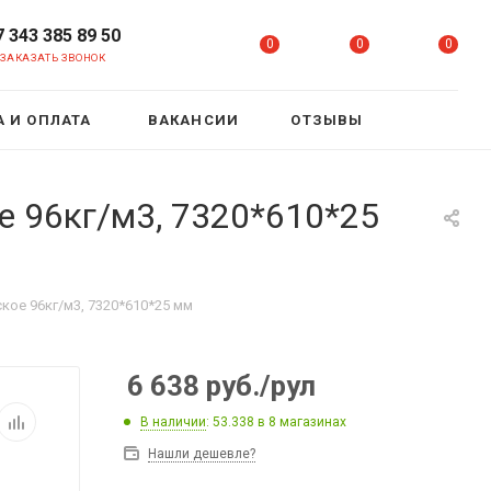
7 343 385 89 50
0
0
0
ЗАКАЗАТЬ ЗВОНОК
 И ОПЛАТА
ВАКАНСИИ
ОТЗЫВЫ
е 96кг/м3, 7320*610*25
кое 96кг/м3, 7320*610*25 мм
6 638
руб.
/рул
В наличии
: 53.338
в 8 магазинах
Нашли дешевле?