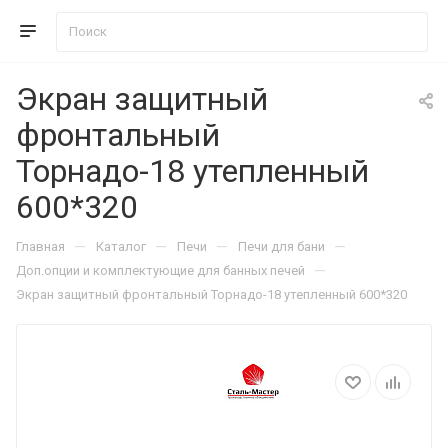
Экран защитный
фронтальный
Торнадо-18 утепленный
600*320
—
—
—
—
Главная
Каталог
Печи
Печи для бани
—
Доп.опции и комплектующие для банных печей
Экран защитный фронтальный Торнадо-18 утепленный 600*320