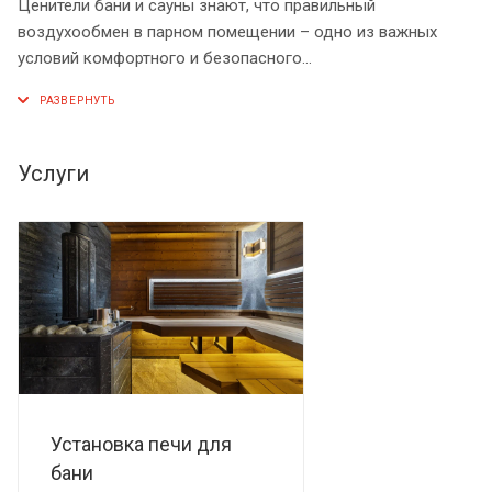
Ценители бани и сауны знают, что правильный
воздухообмен в парном помещении – одно из важных
условий комфортного и безопасного
времяпрепровождения.
Достичь нужного эффекта можно только при продуманной
и рационально размещенной системе вентиляции.
Комплект вентиляции для бани и сауны «ТиС ВЕНТ»
Услуги
поможет вам в этом!
Вентиляция ТиС ВЕНТ имеет ряд преимуществ:
- Готовое решение в одной коробке.
- Вентиляционный канал имеют небольшую глубину – 50
мм и могут быть смонтированы под обшивку стен.
- Скрытый монтаж не портит интерьер парной.
- Легко управлять вентиляцией при помощи двух
деревянных клапанов.
Установка печи для
бани