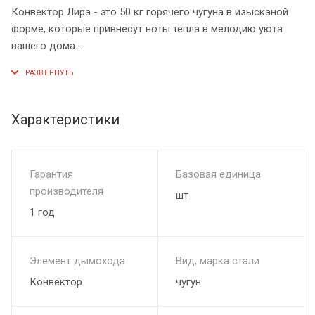
Конвектор Лира - это 50 кг горячего чугуна в изысканой
форме, которые привнесут ноты тепла в мелодию уюта
вашего дома.
Масса без упаковки (в упаковке) 49кг (68кг)
Размер в упаковке (ВхДхШ) 800х430х460 мм
Размер без упаковки (ВхДхШ) 705х405х210 мм
Характеристики
Оригинальный дизайн из жаропрочного чугуна ЧХ1. Это
специальная разработка, предназначена для повышения
КПД печи или камина за счет конвекции воздуха в
Гарантия
Базовая единица
помещении.
производителя
шт
В зависимости от температуры продуктов сгорания в топке
1 год
он обеспечивает от 2 до 4 кВт дополнительной мощности
вашему отопительному аппарату.
Элемент дымохода
Вид, марка стали
Конвектор
чугун