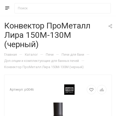
Конвектор ПроМеталл
Лира 150М-130М
(черный)
—
—
—
—
Главная
Каталог
Печи
Печи для бани
—
Доп.опции и комплектующие для банных печей
Конвектор ПроМеталл Лира 150М-130М (черный)
Артикул:
p0046