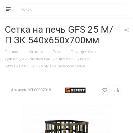
Сетка на печь GFS 25 М/
П ЗК 540х650х700мм
—
—
—
—
Главная
Каталог
Печи
Печи для бани
—
Доп.опции и комплектующие для банных печей
Сетка на печь GFS 25 М/П ЗК 540х650х700мм
Артикул:
УП-00007018