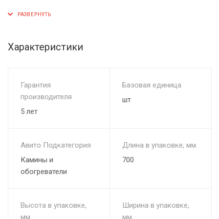
обеспечить равномерный прогрев камней рекомендуется
укладывать их в след.последовательности: нижний ряд —
самый крупные камни, далее заполнение сетки с
постепенным уменьшением размера камней.
Характеристики
Гарантия
Базовая единица
производителя
шт
5 лет
Авито Подкатегория
Длина в упаковке, мм.
Камины и
700
обогреватели
Высота в упаковке,
Ширина в упаковке,
мм.
мм.