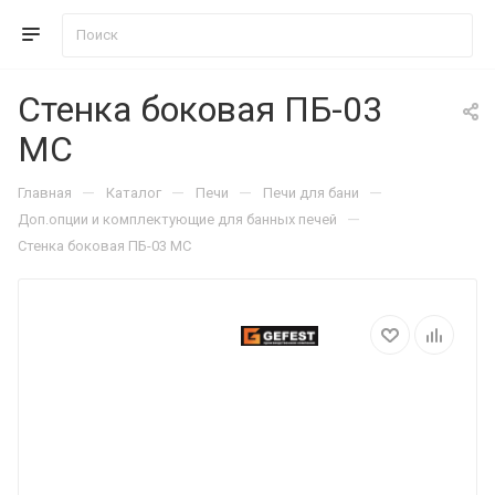
Стенка боковая ПБ-03
МС
—
—
—
—
Главная
Каталог
Печи
Печи для бани
—
Доп.опции и комплектующие для банных печей
Стенка боковая ПБ-03 МС