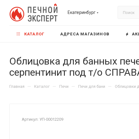
Екатеринбург
КАТАЛОГ
АДРЕСА МАГАЗИНОВ
АК
Облицовка для банных печ
серпентинит под т/о СПРАВ
—
—
—
—
Главная
Каталог
Печи
Печи для бани
Облицовки д
Артикул:
УП-00012209