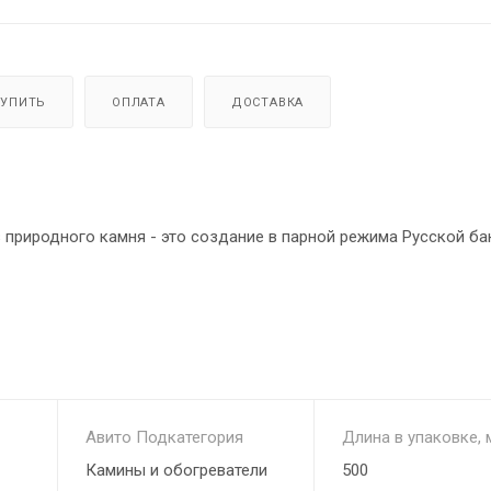
КУПИТЬ
ОПЛАТА
ДОСТАВКА
природного камня - это создание в парной режима Русской бан
 значения порядка 60%, но пар должен быть качественным –
т линейку облицовок для чугунных банных печей Гефест модел
Авито Подкатегория
Длина в упаковке, 
Камины и обогреватели
500