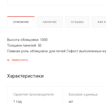
ОПИСАНИЕ
НАЛИЧИЕ
ОТЗЫВЫ
КАК 
Высота облицовки: 1000
Толщина панелей: 50
Главная роль облицовок для печей Гефест выполненных из 
баня отличается от других влажностью поднятой паром до
мелкодисперсным, лёгким. Компания Техно Лит производи
«Русский пар» и «Президент».
Характеристики
Гарантия производителя
Базовая единица
1 год
шт