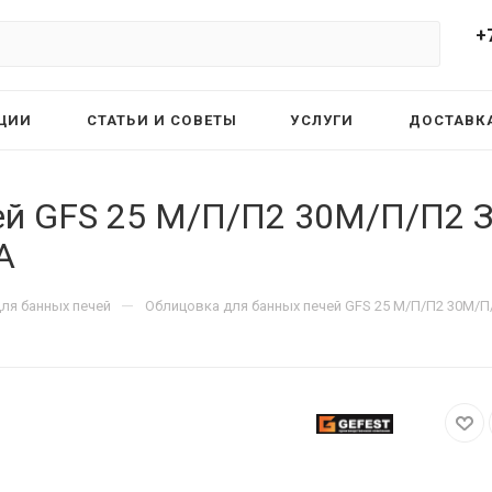
+
ЦИИ
СТАТЬИ И СОВЕТЫ
УСЛУГИ
ДОСТАВКА
ей GFS 25 М/П/П2 30М/П/П2 З
А
—
ля банных печей
Облицовка для банных печей GFS 25 М/П/П2 30М/П