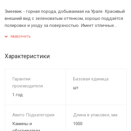
Змеевик - горная порода, добываемая на Урале. Красивый
внешний вид с зеленоватым оттенком, хорошо поддаётся
полировке и уходу за поверхностью. Имеет отличные
теплофизические свойства.
Облицовка для печи Авангард формы «Классика»
обеспечивает весь необходимый функционал:-
Характеристики
увеличивает теплоёмкость банной печи, добавляя к
теплоаккумулирующей массе до 300кг;
- регулирует температуру в парной за счёт точного
Гарантия
Базовая единица
контроля конвекции. На дверце облицовки расположена
производителя
шт
поворотная заслонка, изменяя положении которой можно
1 год
точно отрегулировать интенсивность конвекционного
потока горячего воздуха;
- сохраняет полученный уровень влажности, не давая
Авито Подкатегория
Длина в упаковке, мм.
помещению перегреваться;
Камины и
1000
- наполняет парную лучевым теплом от тёплого
обогреватели
натурального камня, закрывая жесткий тепловой нагрев от