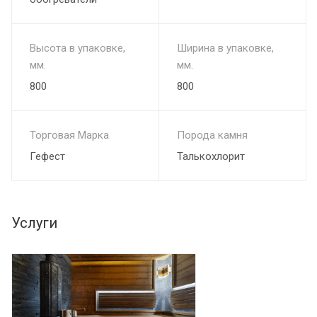
чугунной топки;
- обеспечивает безопасность от термических ожогов,
Высота в упаковке,
Ширина в упаковке,
даже имея максимальный нагрев до 180С, засчёт
мм.
мм.
медленной темлопроводности натурального камня
облицовка является безопасной для людей;
800
800
- декоративный внешний вид. Име
Торговая Марка
Порода камня
Гефест
Талькохлорит
Услуги