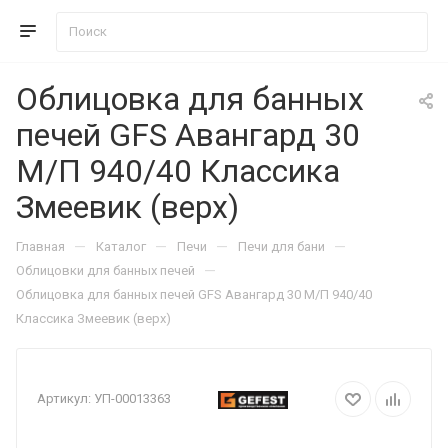
Облицовка для банных
печей GFS Авангард 30
М/П 940/40 Классика
Змеевик (верх)
—
—
—
—
Главная
Каталог
Печи
Печи для бани
—
Облицовки для банных печей
Облицовка для банных печей GFS Авангард 30 М/П 940/40
Классика Змеевик (верх)
Артикул:
УП-00013363