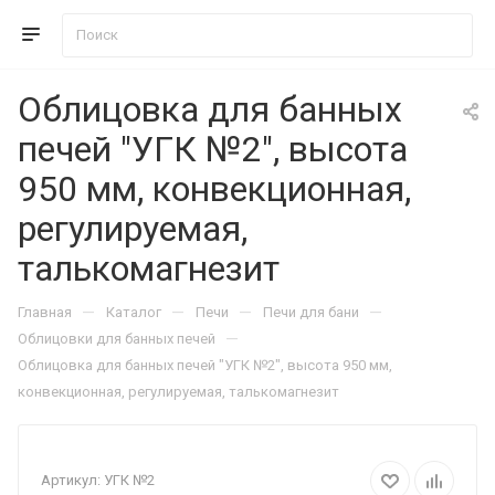
Облицовка для банных
печей "УГК №2", высота
950 мм, конвекционная,
регулируемая,
талькомагнезит
—
—
—
—
Главная
Каталог
Печи
Печи для бани
—
Облицовки для банных печей
Облицовка для банных печей "УГК №2", высота 950 мм,
конвекционная, регулируемая, талькомагнезит
Артикул:
УГК №2