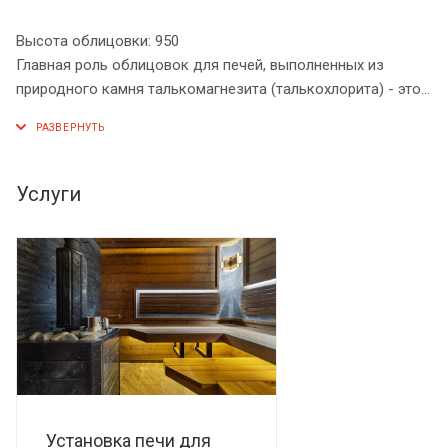
Высота облицовки: 950
Главная роль облицовок для печей, выполненных из
природного камня талькомагнезита (талькохлорита) - это
создание в парной режима русской бани. Такая баня
отличается от других влажностью, поднятой паром, до
значения порядка 60%, но пар должен быть качественным
– мелкодисперсным, лёгким.
Услуги
Размеры металлической печи не должны превышать
габариты
(Д*Ш*В) = 500*400*700 мм
Установка печи для