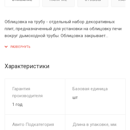
Облицовка на трубу - отдельный набор декоративных
плит, предназначенный для установки на облицовку печи
вокруг дымоходной трубы. Облицовка закрывает
стартовую часть дымохода и адаптеры перехода на
сендвич-трубу, не только останавливая ИК излучение от
разогретого дымохода но и дополнит внешний вид печи.
Характеристики
Если в комплект печи включён чугунный шиберный блок -
на облицовке трубы будет выполнено отверстие для хода
шиберной задвижки.
Гарантия
Базовая единица
производителя
шт
1 год
Авито Подкатегория
Длина в упаковке, мм.