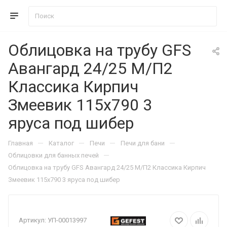
Облицовка на трубу GFS
Авангард 24/25 М/П2
Классика Кирпич
Змеевик 115х790 3
яруса под шибер
—
—
—
—
Главная
Каталог
Печи
Печи для бани
—
Облицовки для банных печей
Облицовка на трубу GFS Авангард 24/25 М/П2 Классика Кирпич
Змеевик 115х790 3 яруса под шибер
Артикул:
УП-00013997