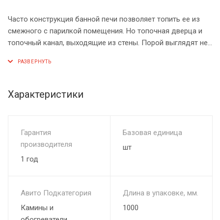
Часто конструкция банной печи позволяет топить ее из
смежного с парилкой помещения. Но топочная дверца и
топочный канал, выходящие из стены. Порой выглядят не
эстетично: неровные края, виден огнеупорный материал.
Чтобы привести все это в хороший внешний вид и создать
эффект настоящего камина, существуют печные порталы.
Печной портал представляет собой кирпичное обрамление
Характеристики
топочной дверцы. Печной портал подходит почти для всех
моделей металлических банных печей. При монтаже
портала не требуется никаких специальных навыков и
Гарантия
Базовая единица
даже специального инструмента. Все необходимое для
производителя
шт
сборки портала идет в комплекте. После сборки не
1 год
остается ни грязи, ни пыли, что тоже является плюсом
подобной конструкции.
Ширина-980мм
Авито Подкатегория
Длина в упаковке, мм.
Высота-960мм
Камины и
1000
обогреватели