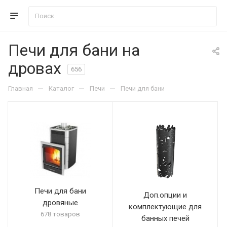
Печи для бани на
дровах
656
—
—
—
Главная
Каталог
Печи
Печи для бани
Печи для бани
Доп.опции и
дровяные
комплектующие для
678 товаров
банных печей