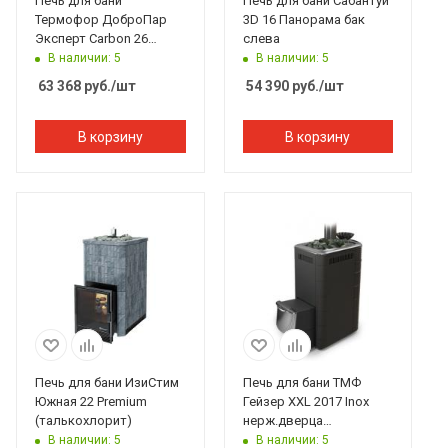
Печь для бани
Печь для бани Сабантуй
Термофор ДоброПар
3D 16 Панорама бак
Эксперт Carbon 26
слева
Плазма закр.каменка
В наличии: 5
В наличии: 5
антрацит
63 368
руб.
/шт
54 390
руб.
/шт
В корзину
В корзину
Печь для бани ИзиСтим
Печь для бани ТМФ
Южная 22 Premium
Гейзер XXL 2017 Inox
(талькохлорит)
нерж.дверца
закр.каменка антрацит
В наличии: 5
В наличии: 5