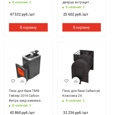
дверца антрацит
В наличии: 3
терракот
В наличии: 3
47 532
руб.
/шт
25 602
руб.
/шт
В корзину
В корзину
Печь для бани ТМФ
Печь для бани Сабантуй
Гейзер 2014 Carbon
Классика 24
Витра закр.каменка
В наличии: 3
антрацит
В наличии: 3
43 860
руб.
/шт
32 236
руб.
/шт