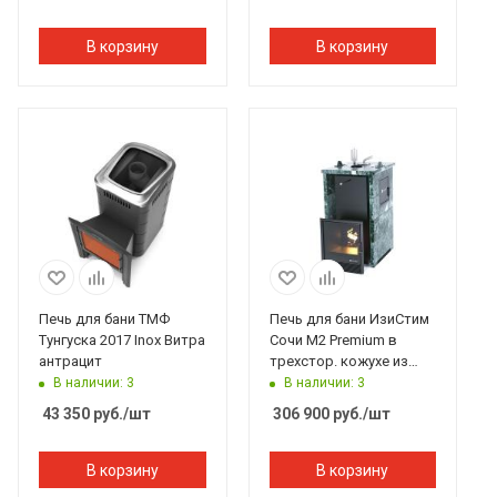
В корзину
В корзину
Печь для бани ТМФ
Печь для бани ИзиСтим
Тунгуска 2017 Inox Витра
Сочи М2 Premium в
антрацит
трехстор. кожухе из
змеевика закр. верх
В наличии: 3
В наличии: 3
бок.вход слева
43 350
руб.
/шт
306 900
руб.
/шт
В корзину
В корзину