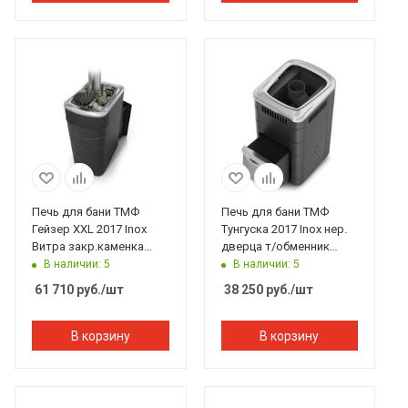
Печь для бани ТМФ
Печь для бани ТМФ
Гейзер XXL 2017 Inox
Тунгуска 2017 Inox нер.
Витра закр.каменка
дверца т/обменник
антрацит
антрацит
В наличии: 5
В наличии: 5
61 710
руб.
/шт
38 250
руб.
/шт
В корзину
В корзину