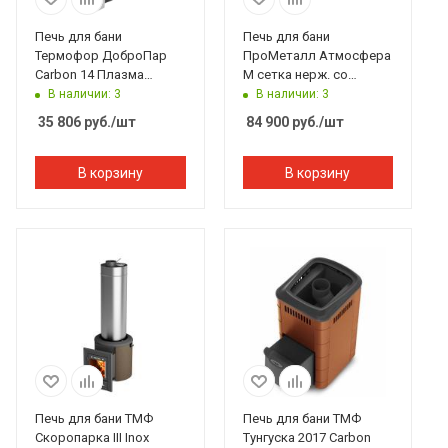
Печь для бани
Печь для бани
Термофор ДоброПар
ПроМеталл Атмосфера
Carbon 14 Плазма
M сетка нерж. со
закр.каменка антрацит
стеклом
В наличии: 3
В наличии: 3
35 806
руб.
/шт
84 900
руб.
/шт
В корзину
В корзину
Печь для бани ТМФ
Печь для бани ТМФ
Скоропарка III Inox
Тунгуска 2017 Carbon