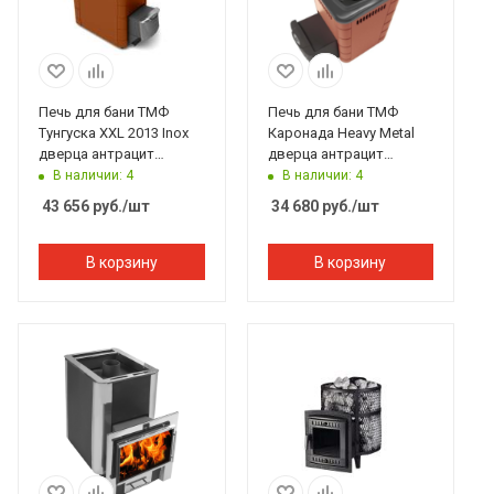
Печь для бани ТМФ
Печь для бани ТМФ
Тунгуска XXL 2013 Inox
Каронада Heavy Metal
дверца антрацит
дверца антрацит
терракота
терракота
В наличии: 4
В наличии: 4
43 656
руб.
/шт
34 680
руб.
/шт
В корзину
В корзину