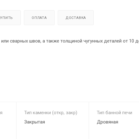
КУПИТЬ
ОПЛАТА
ДОСТАВКА
или сварных швов, а также толщиной чугунных деталей от 10 д
«чистое стекло», украшены художественным литьём и создают
и уплотнение керамическим шнуром обеспечивают безопасную
ана составным пламегасителем с возможностью демонтажа дл
 стены любой толщины.
ые работают в режиме русская парная и финская суховоздушная
т 60% при высоких температурах. При этом влажность должна п
я
Тип каменки (откр, закр)
Тип банной печи
Закрытая
Дровяная
урах, в парной можно находиться с комфортом более продолжи