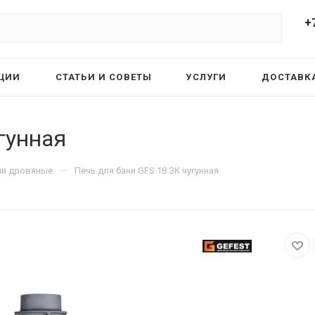
+
ЦИИ
СТАТЬИ И СОВЕТЫ
УСЛУГИ
ДОСТАВКА
гунная
—
ни дровяные
Печь для бани GFS 18 ЗК чугунная