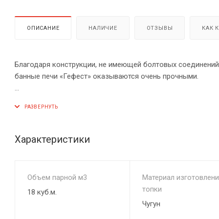
ОПИСАНИЕ
НАЛИЧИЕ
ОТЗЫВЫ
КАК 
Благодаря конструкции, не имеющей болтовых соединений 
банные печи «Гефест» оказываются очень прочными.
Панорамные дверцы печей этой марки снабжены системой 
помещении «эффект камина». Жаростойкое стекло Robax 
эксплуатацию печи в смежном помещении. Печь оборудов
труб и удлинителем топочного тоннеля для прохода через
Характеристики
Чугунные банные печи Гефест – единственные печи, котор
Отличие русской бани - это высокая влажность воздуха о
Объем парной м3
Материал изготовлени
мелкодисперсным лёгким паром.
топки
18 куб.м.
Чугун
С таким паром очень легко дышится при высоких температ
время.