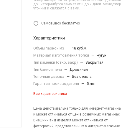
Товар находится на центральном складе. Доставка
до Екатеринбурга займёт от 3 до 7 дней. Менеджер
уточнит и свяжется с вами.
Самовывоз бесплатно
Характеристики
Объем парной м3
—
18 куб.м.
Материал изготовления топки
—
Чугун
Тип каменки (откр, закр)
—
Закрытая
Тип банной печи
—
Дровяная
Топочная дверца
—
Без стекла
Гарантия производителя
—
5 лет
Все характеристики
Цена действительна только для интернет-магазина
и может отличаться от цен в розничных магазинах.
Внешний вид изделия может отличаться от
фотографий, представленных в интернет-магазине.