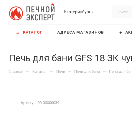
Екатеринбург
КАТАЛОГ
АДРЕСА МАГАЗИНОВ
АК
Печь для бани GFS 18 ЗК чу
—
—
—
—
Главная
Каталог
Печи
Печи для бани
Печи для ба
Артикул:
00-00000039