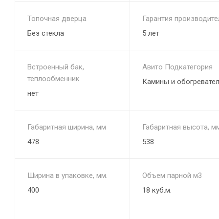
Топочная дверца
Гарантия производите
Без стекла
5 лет
Встроенный бак,
Авито Подкатегория
теплообменник
Камины и обогревате
нет
Габаритная ширина, мм
Габаритная высота, м
478
538
Ширина в упаковке, мм.
Объем парной м3
400
18 куб.м.