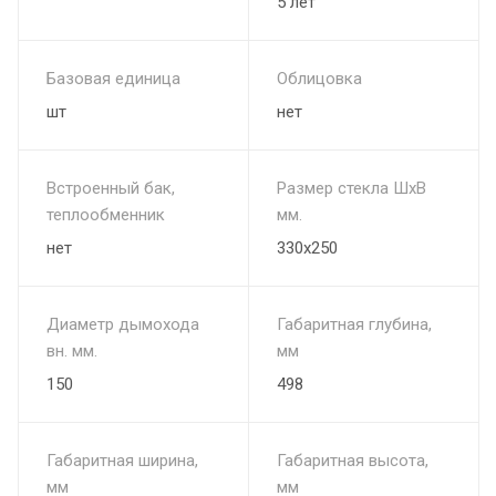
5 лет
температурах, в парной можно находиться с комфортом
более продолжительное время.
Базовая единица
Облицовка
шт
нет
Встроенный бак,
Размер стекла ШхВ
теплообменник
мм.
нет
330х250
Диаметр дымохода
Габаритная глубина,
вн. мм.
мм
150
498
Габаритная ширина,
Габаритная высота,
мм
мм