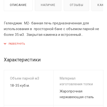
ОПИСАНИЕ
НАЛИЧИЕ
ОТЗЫВЫ
КАК 
Геленджик М2- банная печь предназначенная для
использования в просторной бане с объемом парной не
более 35 м3. Закрытая каменка и встроенный
парогенератор гарантирует большое количество легкого
пара, огонь, пылающий за пано- рамным стеклом подарит
атмосферу тепла и уюта в вашей бане, Боковой вход в
каменку (М2) позволяет провести более быструю ревизию
Характеристики
камней, подавать воду на камни, не используя
парогенератор. Кожух из природного камня, создаст
приятную атмосферу в парной, излучая мягкое тепло.
Объем парной м3
Материал
изготовления топки
18-35 куб.м.
Жаропрочная
нержавеющая сталь