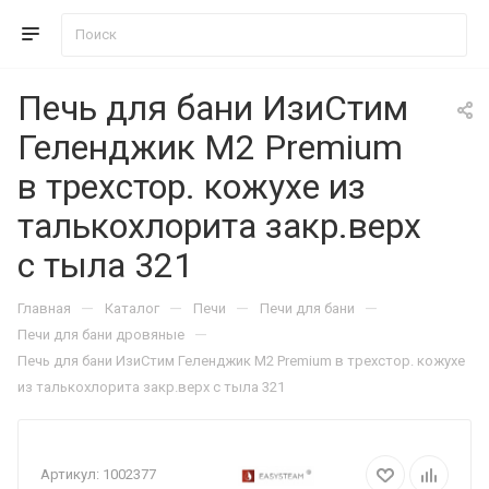
Печь для бани ИзиСтим
Геленджик М2 Premium
в трехстор. кожухе из
талькохлорита закр.верх
с тыла 321
—
—
—
—
Главная
Каталог
Печи
Печи для бани
—
Печи для бани дровяные
Печь для бани ИзиСтим Геленджик М2 Premium в трехстор. кожухе
из талькохлорита закр.верх с тыла 321
Артикул:
1002377