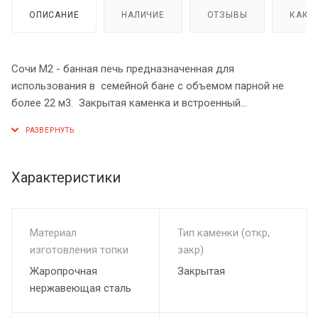
ОПИСАНИЕ
НАЛИЧИЕ
ОТЗЫВЫ
КАК 
Сочи М2 - банная печь предназначенная для
использования в семейной бане с объемом парной не
более 22 м3. Закрытая каменка и встроенный
парогенератор гарантирует большое количество легкого
пара, огонь, пылающий за панорамным стеклом подарит
атмосферу тепла и уюта в вашей бане, Боковой вход в
каменку (М2) позволяет провести более быструю ревизию
Характеристики
камней, подавать воду на камни, не используя
парогенератор. Кожух из природного камня, создаст
приятную атмосферу в парной, излучая мягкое тепло.
Материал
Тип каменки (откр,
изготовления топки
закр)
Жаропрочная
Закрытая
нержавеющая сталь