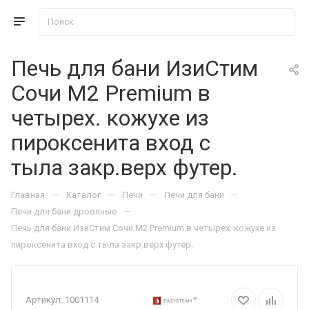
Печь для бани ИзиСтим
Сочи М2 Premium в
четырех. кожухе из
пироксенита вход с
тыла закр.верх футер.
—
—
—
—
Главная
Каталог
Печи
Печи для бани
—
Печи для бани дровяные
Печь для бани ИзиСтим Сочи М2 Premium в четырех. кожухе из
пироксенита вход с тыла закр.верх футер.
Артикул:
1001114