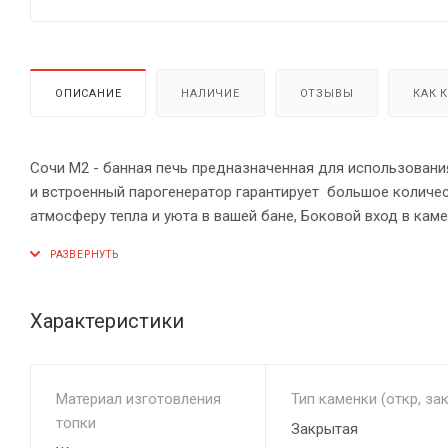
ОПИСАНИЕ
НАЛИЧИЕ
ОТЗЫВЫ
КАК 
Сочи М2 - банная печь предназначенная для использовани
и встроенный парогенератор гарантирует большое количес
атмосферу тепла и уюта в вашей бане, Боковой вход в кам
воду на камни, не используя парогенератор. Кожух из при
тепло.
Характеристики
Материал изготовления
Тип каменки (откр, зак
топки
Закрытая