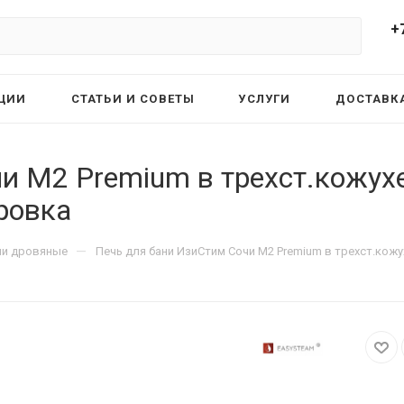
+
ЦИИ
СТАТЬИ И СОВЕТЫ
УСЛУГИ
ДОСТАВКА
и М2 Premium в трехст.кожухе
еровка
—
ни дровяные
Печь для бани ИзиСтим Сочи М2 Premium в трехст.кожу