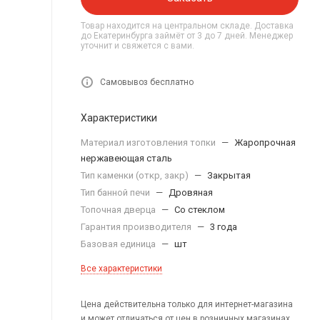
Товар находится на центральном складе. Доставка
до Екатеринбурга займёт от 3 до 7 дней. Менеджер
уточнит и свяжется с вами.
Самовывоз бесплатно
Характеристики
Материал изготовления топки
—
Жаропрочная
нержавеющая сталь
Тип каменки (откр, закр)
—
Закрытая
Тип банной печи
—
Дровяная
Топочная дверца
—
Со стеклом
Гарантия производителя
—
3 года
Базовая единица
—
шт
Все характеристики
Цена действительна только для интернет-магазина
и может отличаться от цен в розничных магазинах.