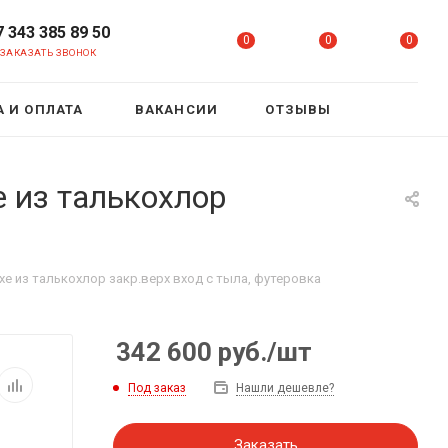
7 343 385 89 50
0
0
0
ЗАКАЗАТЬ ЗВОНОК
 И ОПЛАТА
ВАКАНСИИ
ОТЗЫВЫ
 из талькохлор
хе из талькохлор закр.верх вход с тыла, футеровка
342 600
руб.
/шт
Под заказ
Нашли дешевле?
Заказать