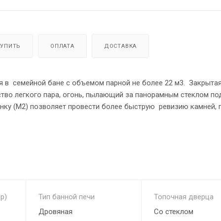
КУПИТЬ
ОПЛАТА
ДОСТАВКА
я в семейной бане с объемом парной не более 22 м3. Закрыта
тво легкого пара, огонь, пылающий за панорамным стеклом по
енку (М2) позволяет провести более быструю ревизию камней, 
родного камня, создаст приятную атмосферу в парной, излучая 
р)
Тип банной печи
Топочная дверца
Дровяная
Со стеклом