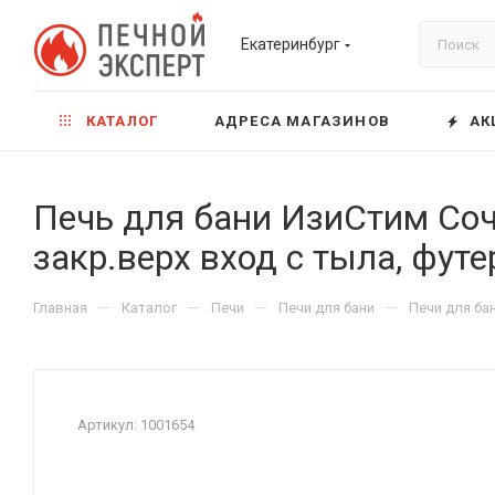
Екатеринбург
КАТАЛОГ
АДРЕСА МАГАЗИНОВ
АК
Печь для бани ИзиСтим Соч
закр.верх вход с тыла, фут
—
—
—
—
Главная
Каталог
Печи
Печи для бани
Печи для ба
Артикул:
1001654