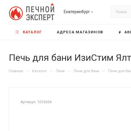
Екатеринбург
КАТАЛОГ
АДРЕСА МАГАЗИНОВ
АК
Печь для бани ИзиСтим Ялт
—
—
—
—
Главная
Каталог
Печи
Печи для бани
Печи для ба
Артикул:
1012654