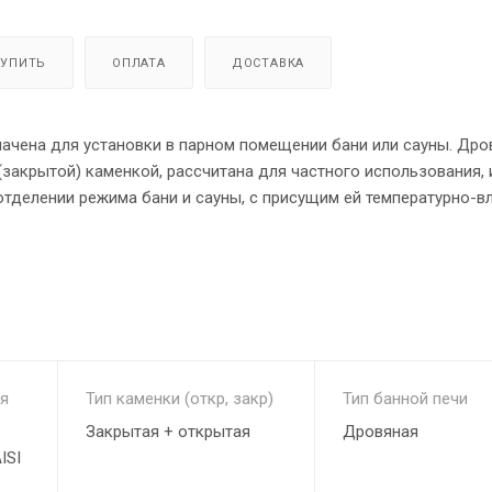
КУПИТЬ
ОПЛАТА
ДОСТАВКА
ачена для установки в парном помещении бани или сауны. Дро
(закрытой) каменкой, рассчитана для частного использования, 
отделении режима бани и сауны, с присущим ей температурно-
будет угодно!
я
Тип каменки (откр, закр)
Тип банной печи
Закрытая + открытая
Дровяная
ISI