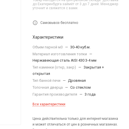
Товар находится на центральном складе. Доставка
до Екатеринбурга займёт от 3 до 7 дней. Менеджер
уточнит и свяжется с вами.
Самовывоз бесплатно
Характеристики
Объем парной м3
—
30-40 куб.м.
Материал изготовления топки
—
Нержавеющая сталь AISI 430 3-4 мм
Тип каменки (откр, закр)
—
Закрытая +
открытая
Тип банной печи
—
Дровяная
Топочная дверца
—
Со стеклом
Гарантия производителя
—
3 года
Все характеристики
Цена действительна только для интернет-магазина
и может отличаться от цен в розничных магазинах.