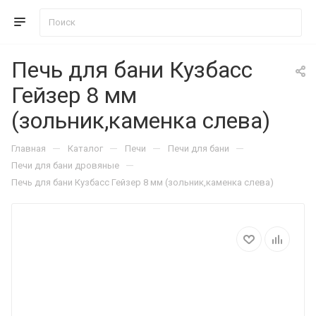
Печь для бани Кузбасс
Гейзер 8 мм
(зольник,каменка слева)
—
—
—
—
Главная
Каталог
Печи
Печи для бани
—
Печи для бани дровяные
Печь для бани Кузбасс Гейзер 8 мм (зольник,каменка слева)