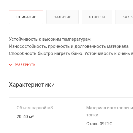
ОПИСАНИЕ
НАЛИЧИЕ
ОТЗЫВЫ
КАК 
Устойчивость к высоким температурам;
Износостойкость, прочность и долговечность материала.
Способность быстро нагреть баню. Устойчивость к очень 
Возможность использования различных видов топлива.
Конструкция топки создает вихревые потоки пламени, рав
Характеристики
Объем парной м3
Материал изготовлени
топки
20-40 м³
Сталь 09Г2С