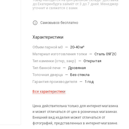
Товар находится на центральном складе. Доставка
до Екатеринбурга займёт от 3 до 7 дней. Менеджер
уточнит и свяжется с вами.
Самовывоз бесплатно
Характеристики
Объем парной м3
—
20-40 м³
Материал изготовления топки
—
Сталь 09Г2С
Тип каменки (откр, закр)
—
Открытая
Тип банной печи
—
Дровяная
Топочная дверца
—
Без стекла
Гарантия производителя
—
1 год
Все характеристики
Цена действительна только для интернет-магазина
и может отличаться от цен в розничных магазинах.
Внешний вид изделия может отличаться от
фотографий, представленных в интернет-магазине.