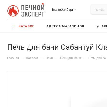
Екатеринбург
КАТАЛОГ
АДРЕСА МАГАЗИНОВ
АК
Печь для бани Сабантуй Кл
—
—
—
—
Главная
Каталог
Печи
Печи для бани
Печи для ба