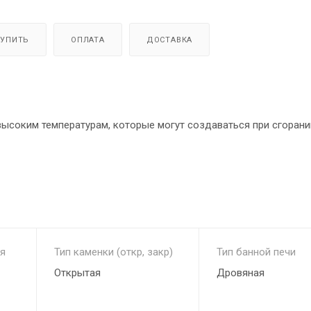
КУПИТЬ
ОПЛАТА
ДОСТАВКА
высоким температурам, которые могут создаваться при сгорани
номерно прогревающие печь, быстро нагревают камни.
я
Тип каменки (откр, закр)
Тип банной печи
Открытая
Дровяная