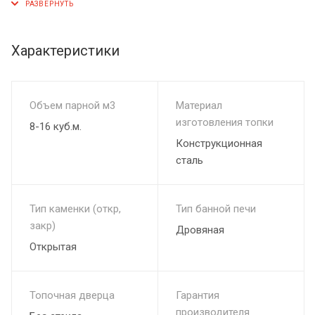
сгорании топлива
Возможность использования различных видов топлива.
Конструкция топки создает вихревые потоки пламени,
Характеристики
равномерно прогревающие печь, быстро нагревают камни.
Объем парной м3
Материал
изготовления топки
8-16 куб.м.
Конструкционная
сталь
Тип каменки (откр,
Тип банной печи
закр)
Дровяная
Открытая
Топочная дверца
Гарантия
производителя