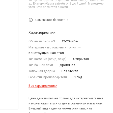
Товар находится на центральном складе. Доставка
до Екатеринбурга займёт от 3 до 7 дней. Менеджер
уточнит и свяжется с вами.
Самовывоз бесплатно
Характеристики
Объем парной м3
—
12-20 куб.м.
Материал изготовления топки
—
Конструкционная сталь
Тип каменки (откр, закр)
—
Открытая
Тип банной печи
—
Дровяная
Топочная дверца
—
Без стекла
Гарантия производителя
—
1 год
Все характеристики
Цена действительна только для интернет-магазина
и может отличаться от цен в розничных магазинах.
Внешний вид изделия может отличаться от