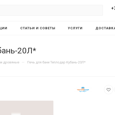
+
ЦИИ
СТАТЬИ И СОВЕТЫ
УСЛУГИ
ДОСТАВКА
бань-20Л*
—
ни дровяные
Печь для бани Теплодар Кубань-20Л*