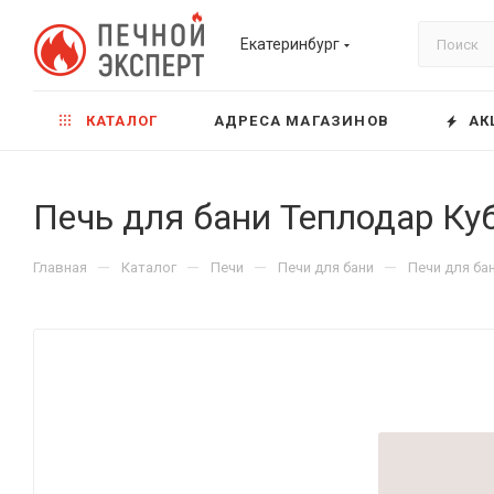
Екатеринбург
КАТАЛОГ
АДРЕСА МАГАЗИНОВ
АК
Печь для бани Теплодар Ку
—
—
—
—
Главная
Каталог
Печи
Печи для бани
Печи для ба