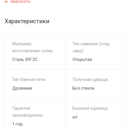
Конструкционная сталь
Дверца со стеклом
Режим бани - Финская сауна
Характеристики
Масса камней, кг – 120-150
Каменка открытая + сетка
Длина дров 40см
Материал
Тип каменки (откр,
Гарантия 1 год
изготовления топки
закр)
Сталь 09Г2С
Открытая
Тип банной печи
Топочная дверца
Дровяная
Без стекла
Гарантия
Базовая единица
производителя
шт
1 год