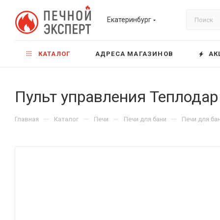
Екатеринбург
КАТАЛОГ
АДРЕСА МАГАЗИНОВ
АК
Пульт управления Теплодар 
—
—
—
—
Главная
Каталог
Печи
Печи для бани
Печи для ба