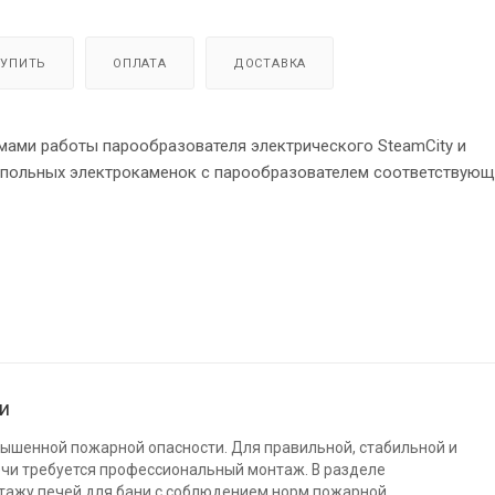
КУПИТЬ
ОПЛАТА
ДОСТАВКА
мами работы парообразователя электрического SteamCity и
и напольных электрокаменок с парообразователем соответствую
 поддержание заданной температуры в парилке.
ла работы электрооборудования и продолжительность ее работы
нных, поступающих с температурного датчика, обеспечивает в
нки.
ни
вышенной пожарной опасности. Для правильной, стабильной и
ечи требуется профессиональный монтаж. В разделе
тажу печей для бани с соблюдением норм пожарной