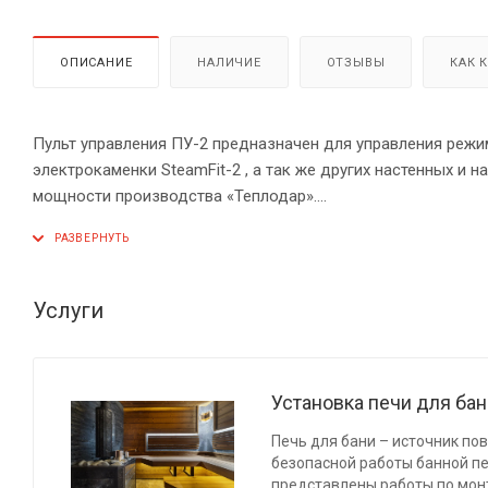
ОПИСАНИЕ
НАЛИЧИЕ
ОТЗЫВЫ
КАК 
Пульт управления ПУ-2 предназначен для управления режи
электрокаменки SteamFit-2 , а так же других настенных 
мощности производства «Теплодар».
Пульт контролирует время включения/отключения ТЭНов и
ПУ позволяет настроить не только время, но и дату нача
Услуги
поддержании заданной температуры пульт ПУ на основе да
или отключение ТЭНов парообразователя или электрокаме
Установка печи для ба
Печь для бани – источник по
безопасной работы банной п
представлены работы по мон