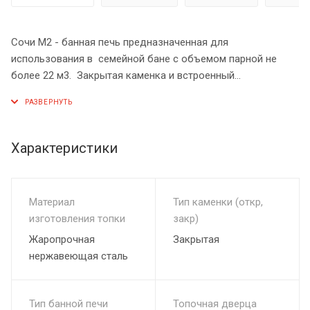
Сочи М2 - банная печь предназначенная для
использования в семейной бане с объемом парной не
более 22 м3. Закрытая каменка и встроенный
парогенератор гарантирует большое количество легкого
пара, огонь, пылающий за панорамным стеклом подарит
атмосферу тепла и уюта в вашей бане, Боковой вход в
каменку (М2) позволяет провести более быструю ревизию
Характеристики
камней, подавать воду на камни, не используя
парогенератор.
Размер входа в каменку (Ш х Г х В):
Материал
Тип каменки (откр,
310 х 270 х 180 мм.
изготовления топки
закр)
Жаропрочная
Закрытая
нержавеющая сталь
Тип банной печи
Топочная дверца