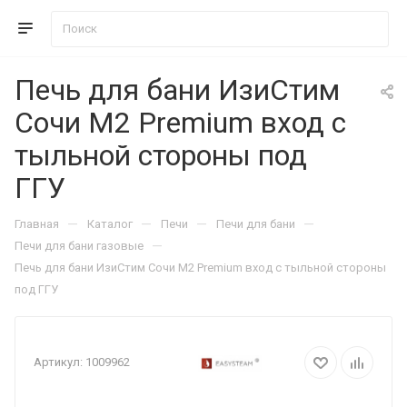
Печь для бани ИзиСтим
Сочи М2 Premium вход с
тыльной стороны под
ГГУ
—
—
—
—
Главная
Каталог
Печи
Печи для бани
—
Печи для бани газовые
Печь для бани ИзиСтим Сочи М2 Premium вход с тыльной стороны
под ГГУ
Артикул:
1009962