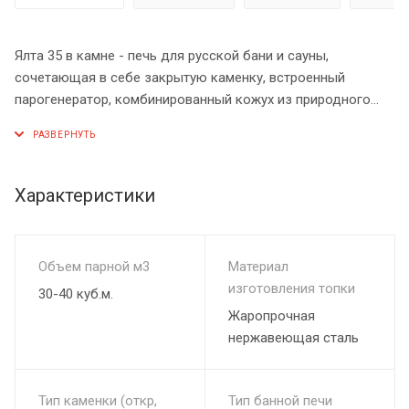
Ялта 35 в камне - печь для русской бани и сауны,
сочетающая в себе закрытую каменку, встроенный
парогенератор, комбинированный кожух из природного
камня и нержавеющей стали подарит атмосферу тепла и
уюта в парной, украшая собой банный комплекс.
Характеристики
Объем парной м3
Материал
изготовления топки
30-40 куб.м.
Жаропрочная
нержавеющая сталь
Тип каменки (откр,
Тип банной печи