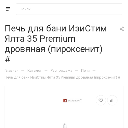
Печь для бани ИзиСтим
Ялта 35 Premium
дровяная (пироксенит)
#
—
—
—
—
Главная
Каталог
Распродажа
Печи
Печь для бани ИзиСтим Ялта 35 Premium дровяная (пироксенит) #