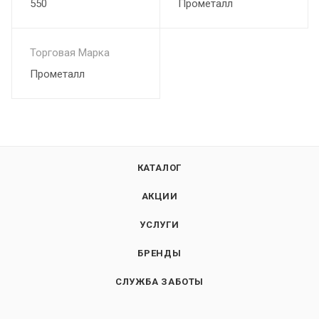
550
Прометалл
Легко собирать и при необходимости заменять любую
деталь
Торговая Марка
Паровая пушка в комплекте – обеспечивает:
Прометалл
Плавную подачу воды на раскалённые камни
Мелкодисперсный пар без перегрева
КАТАЛОГ
Безопасную эксплуатацию
АКЦИИ
Преимущества модели «Атмосфера XL (талькохлорит)»:
✔ Универсальность – три режима в одной печи
УСЛУГИ
✔ Двойная каменка – выбирайте интенсивность прогрева
БРЕНДЫ
✔ Повышенная теплоёмкость +50% – дольше держит
тепло
СЛУЖБА ЗАБОТЫ
✔ Чугун ЧХ-1 и нержавейка AISI 439 – максимальная
надёжность