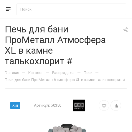
Печь для бани
ПроМеталл Атмосфера
XL в камне
талькохлорит #
—
—
—
—
Главная
Каталог
Распродажа
Печи
Печь для бани ПроМеталл Атмосфера XL в камне талькохлорит #
Артикул:
p0350
Хит