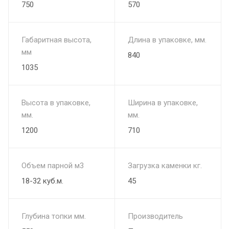
750
570
Гибко настраивать микроклимат под настроение
Закрытая каменка из нержавеющей стали AISI 439 (3 мм) –
Габаритная высота,
Длина в упаковке, мм.
гарантирует:
мм
840
1035
Быстрый и равномерный нагрев камней
Объём закрытой каменки 24 литра (масса камней 35–50 кг)
Высота в упаковке,
Ширина в упаковке,
мм.
мм.
Долговечность даже при интенсивной эксплуатации
1200
710
Облицовка из природного талькохлорита – позволяет:
Объем парной м3
Загрузка каменки кг.
Увеличить теплоёмкость печи на 50% за счёт цельных
18-32 куб.м.
45
несущих брусков
Получать мягкое, целебное тепло, которое сохраняется до
Глубина топки мм.
Производитель
нескольких часов после протопки