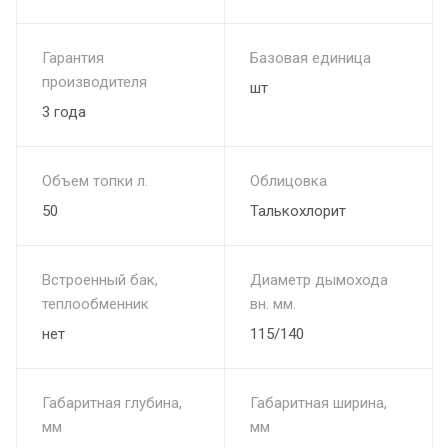
Конструктивные особенности:
Гарантия
Базовая единица
Корпус из хромистого чугуна ЧХ-1 – обеспечивает:
производителя
шт
Высокую прочность и устойчивость к деформациям
3 года
Длительное сохранение тепла благодаря толщине стенок
Объем топки л.
Облицовка
9–11 мм
50
Талькохлорит
Срок службы десятилетиями
Внутренняя и внешняя каменка – позволяют:
Встроенный бак,
Диаметр дымохода
теплообменник
вн. мм.
Выбирать подходящий на данный момент режим прогрева
нет
115/140
парной
Получать мощный, равномерный нагрев для любых банных
Габаритная глубина,
Габаритная ширина,
процедур
мм
мм