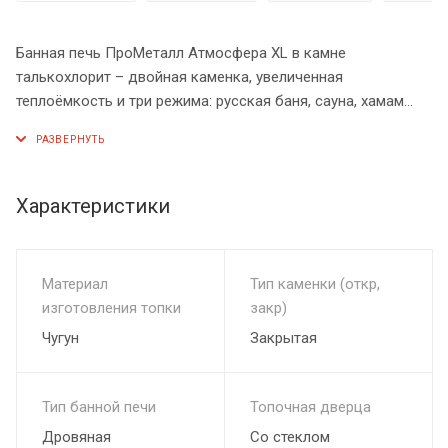
Банная печь ПроМеталл Атмосфера XL в камне
талькохлорит – двойная каменка, увеличенная
теплоёмкость и три режима: русская баня, сауна, хамам
«Атмосфера XL» – это мощная печь из хромистого чугуна с
двойной каменкой и облицовкой из природного
талькохлорита, созданная для тех, кто ценит:
Характеристики
✔ Три режима эксплуатации – русская баня, сауна, хамам
✔ Внутреннюю и внешнюю каменку – выбор подходящего
режима прогрева парной
Материал
Тип каменки (откр,
✔ Увеличение теплоёмкости на 50% благодаря несущим
изготовления топки
закр)
брускам из цельного камня
Чугун
Закрытая
✔ Литой корпус из высококлассного чугуна ЧХ-1 с
добавлением хрома
✔ Объём топки 54 литра – мощная теплоотдача для
Тип банной печи
Топочная дверца
парных 18–32 м³
Дровяная
Со стеклом