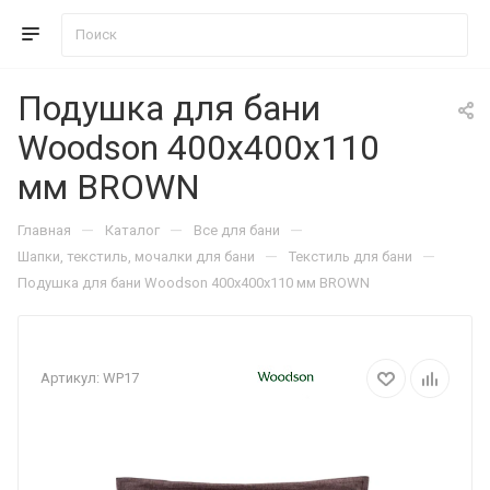
Подушка для бани
Woodson 400x400х110
мм BROWN
—
—
—
Главная
Каталог
Все для бани
—
—
Шапки, текстиль, мочалки для бани
Текстиль для бани
Подушка для бани Woodson 400x400х110 мм BROWN
Артикул:
WP17