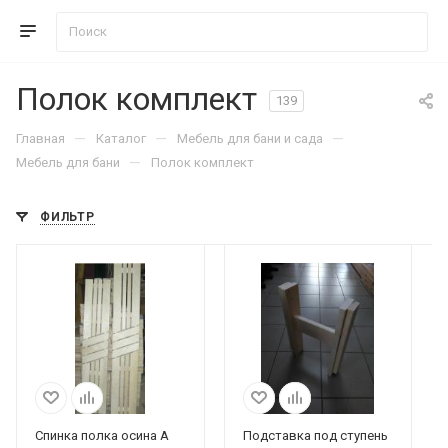
Полок комплект
139
—
—
—
Главная
Каталог
Мебель для бани и сада
—
Мебель для бани
Полок комплект
ФИЛЬТР
Спинка полка осина А
Подставка под ступень