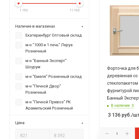
1 190
11 190
Наличие в магазинах
Екатеринбург Оптовый склад
м-н "1000 и 1 печь" Леруа
Розничный
м-н "Банный Эксперт"
Шоурум
Форточка для 
деревянная со
м-н "Емеля" Розничный склад
стеклопакетом 0
м-н "Печной Двор"
фурнитурой ли
Розничный
Банный Экспер
м-н "Печной Привоз" РК
В наличии: 3
Арамильский Розничный
3 136
руб.
/ш
м-н "Печной Советник" ТК
Цена
"Докер" пав. Е10 Розн.
м-н "Про Печи" РК