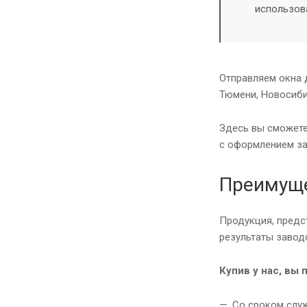
использов
Отправляем окна 
Тюмени, Новосиби
Здесь вы сможете
с оформлением за
Преимуще
Продукция, предс
результаты завод
Купив у нас, вы 
Со сроком служ