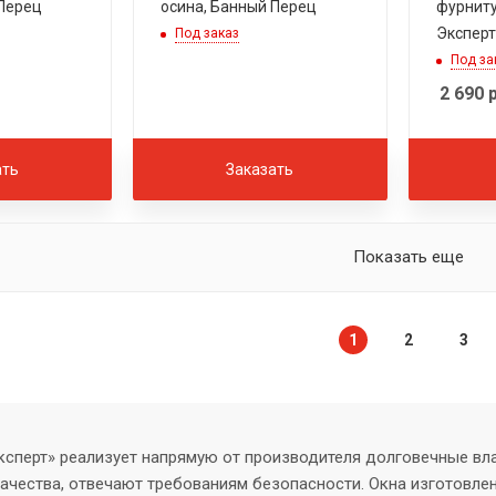
 Перец
осина, Банный Перец
фурниту
Эксперт
Под заказ
Под за
2 690
р
ать
Заказать
Показать еще
1
2
3
ксперт» реализует напрямую от производителя долговечные вла
качества, отвечают требованиям безопасности. Окна изготовле