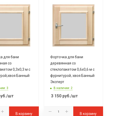
а для бани
Форточка для бани
ная со
деревянная со
акетом 0,3х0,3 м с
стеклопакетом 0,6х0,6 м с
рой,хвоя Банный
фурнитурой, хвоя Банный
Эксперт
чии: 3
В наличии: 2
уб.
/шт
3 150
руб.
/шт
В корзину
В корзину