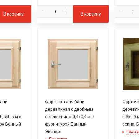
В корзину
В корзину
бани
Форточка для бани
Форточк
деревянная с двойным
деревян
,5х0,5 м с
остеклением 0,4х0,4 м с
0,3х0,3
воя Банный
фурнитурой Банный
осина, 
Эксперт
Под за