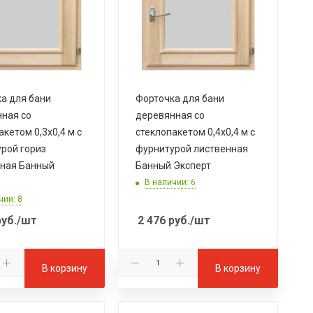
а для бани
Форточка для бани
ная со
деревянная со
акетом 0,3х0,4 м с
стеклопакетом 0,4х0,4 м с
рой гориз
фурнитурой лиственная
ная Банный
Банный Эксперт
В наличии: 6
чии: 8
уб.
/шт
2 476
руб.
/шт
В корзину
В корзину