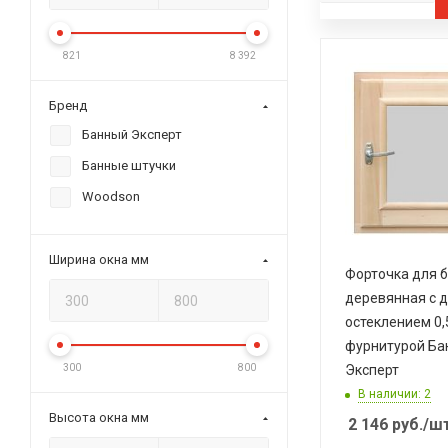
Новомосковский Розничный
821
8 392
Бренд
Банный Эксперт
Банные штучки
Woodson
Ширина окна мм
Форточка для 
деревянная с 
остеклением 0,5
фурнитурой Ба
Эксперт
300
800
В наличии: 2
Высота окна мм
2 146
руб.
/ш