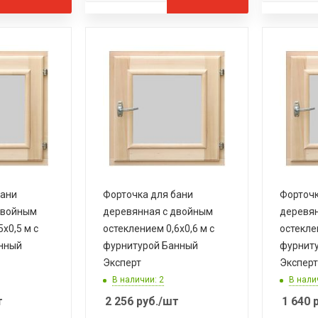
бани
Форточка для бани
Форточк
двойным
деревянная с двойным
деревян
х0,5 м с
остеклением 0,6х0,6 м с
остекле
нный
фурнитурой Банный
фурнит
Эксперт
Эксперт
В наличии: 2
В нали
т
2 256
руб.
/шт
1 640
р