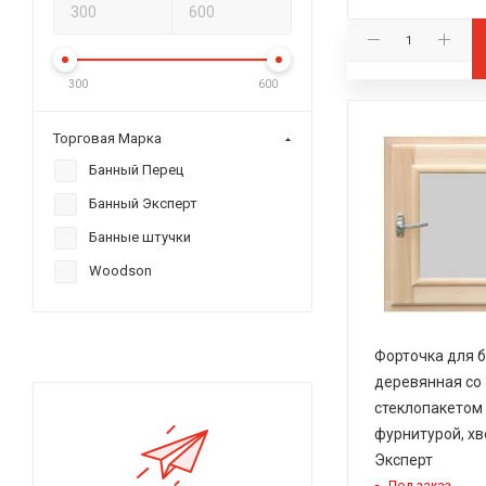
300
600
Торговая Марка
Банный Перец
Банный Эксперт
Банные штучки
Woodson
Форточка для 
деревянная со
стеклопакетом 0
фурнитурой, х
Эксперт