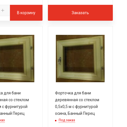
В корзину
Заказать
а для бани
Форточка для бани
ная со стеклом
деревянная со стеклом
 м с фурнитурой
0,5х0,5 м с фурнитурой
Банный Перец
осина, Банный Перец
каз
Под заказ