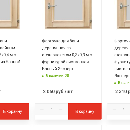
бани
Форточка для бани
Форточк
двойным
деревянная со
деревян
х0,4 м с
стеклопакетом 0,3х0,3 м с
стеклоп
риз Банный
фурнитурой лиственная
фурниту
Банный Эксперт
листвен
Эксперт
В наличии: 25
В нали
т
2 060
руб.
/шт
2 310
р
В корзину
В корзину