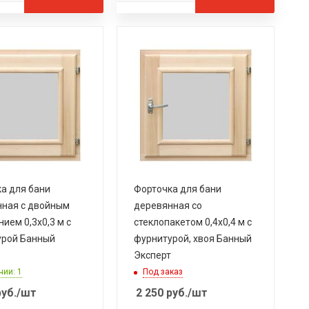
а для бани
Форточка для бани
ная с двойным
деревянная со
нием 0,3х0,3 м с
стеклопакетом 0,4х0,4 м с
урой Банный
фурнитурой, хвоя Банный
Эксперт
чии: 1
Под заказ
уб.
/шт
2 250
руб.
/шт