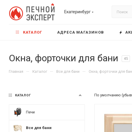
Екатеринбург
КАТАЛОГ
АДРЕСА МАГАЗИНОВ
АК
Окна, форточки для бани
45
—
—
—
Главная
Каталог
Все для бани
Окна, форточки для ба
По умолчанию (убыв
КАТАЛОГ
Печи
Все для бани