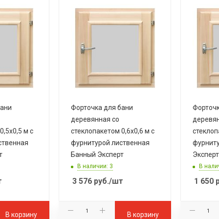
бани
Форточка для бани
Форточк
деревянная со
деревян
,5х0,5 м с
стеклопакетом 0,6х0,6 м с
стеклоп
ственная
фурнитурой лиственная
фурниту
т
Банный Эксперт
Эксперт
В наличии: 3
В нали
т
3 576
руб.
/шт
1 650
р
В корзину
В корзину