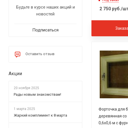
Под заказ
Будьте в курсе наших акций и
2 750
руб.
/ш
новостей
Заказ
Подписаться
Оставить отзыв
Акции
20 ноября 2025
Рады новым знакомствам!
1 марта 2025
Форточка для 
Жаркий комплимент к 8 марта
деревянная со
0,6х0,6 м с фур