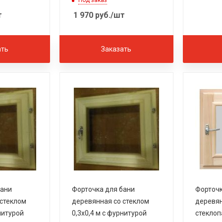
Под заказ
т
1 970
руб.
/шт
ать
Заказать
бани
Форточка для бани
Форточк
 стеклом
деревянная со стеклом
деревян
нитурой
0,3х0,4 м с фурнитурой
стеклоп