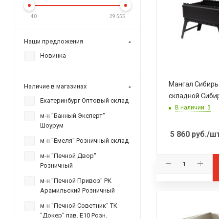
40
29 555
Наши предложения
Новинка
Мангал Сибирь
Наличие в магазинах
складной Сиби
Екатеринбург Оптовый склад
В наличии: 5
м-н "Банный Эксперт"
Шоурум
5 860
руб.
/ш
м-н "Емеля" Розничный склад
м-н "Печной Двор"
Розничный
м-н "Печной Привоз" РК
Арамильский Розничный
м-н "Печной Советник" ТК
"Докер" пав. Е10 Розн.