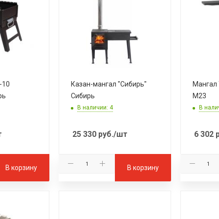
-10
Казан-мангал "Сибирь"
Мангал 
рь
Сибирь
M23
В наличии: 4
В нали
т
25 330
руб.
/шт
6 302
р
В корзину
В корзину