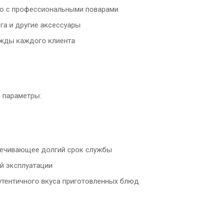
но с профессиональными поварами
рга и другие аксессуары
ужды каждого клиента
 параметры:
спечивающее долгий срок службы
й эксплуатации
утентичного вкуса приготовленных блюд