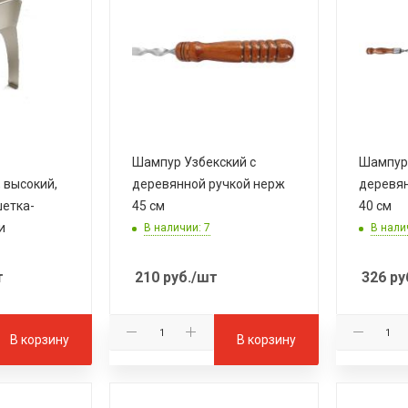
Шампур Узбекский с
Шампур 
 высокий,
деревянной ручкой нерж
деревян
шетка-
45 см
40 см
и
В наличии: 7
В нали
т
210
руб.
/шт
326
ру
В корзину
В корзину