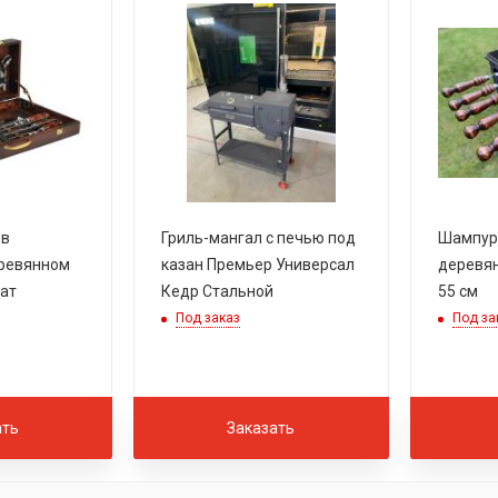
ов
Гриль-мангал с печью под
Шампур 
еревянном
казан Премьер Универсал
деревян
ат
Кедр Стальной
55 см
Под заказ
Под за
ать
Заказать