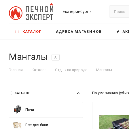
Екатеринбург
КАТАЛОГ
АДРЕСА МАГАЗИНОВ
АК
Мангалы
83
—
—
—
Главная
Каталог
Отдых на природе
Мангалы
По умолчанию (убыв
КАТАЛОГ
Печи
Все для бани