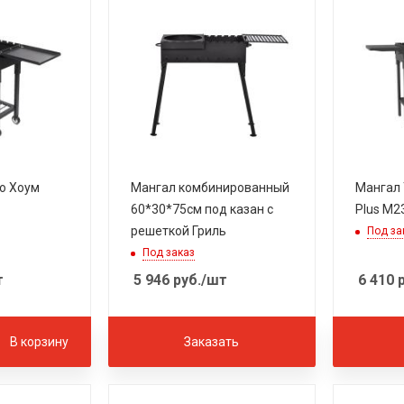
о Хоум
Мангал комбинированный
Мангал 
60*30*75см под казан с
Plus M2
решеткой Гриль
Под за
Под заказ
т
5 946
руб.
/шт
6 410
р
В корзину
Заказать