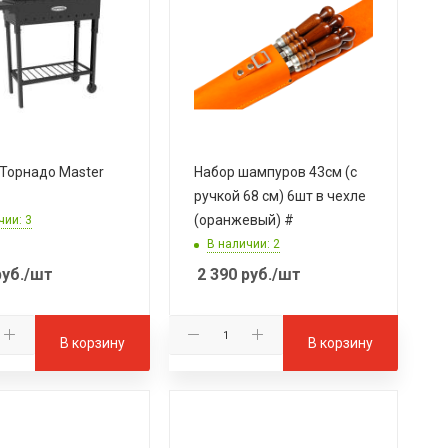
Торнадо Master
Набор шампуров 43см (с
ручкой 68 см) 6шт в чехле
(оранжевый) #
чии: 3
В наличии: 2
уб.
/шт
2 390
руб.
/шт
В корзину
В корзину