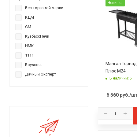
Новинка
Без торговой марки
КДМ
GM
КузбассПечи
НМК
1111
Мангал Торнад
Boyscout
Плюс M24
Дачный Эксперт
В наличии: 5
Noname
Теплодар
6 560
руб.
/ш
TMF
Сибирь
НСТ
СТЭН