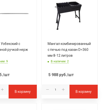
Узбекский с
Мангал комбинированный
ной ручкой нерж
с печью под казан D=360
мм 8-12 литров
чии: 9
В наличии: 2
б.
/шт
5 988
руб.
/шт
В корзину
В корзину