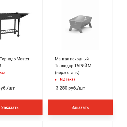
Торнадо Master
Мангал походный
3
Теплодар ТАРИЙ М
(нерж.сталь)
каз
Под заказ
уб.
/шт
3 280
руб.
/шт
Заказать
Заказать