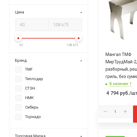
м-н "Печной Эксперт" КОР,
Цена
Розничный
40
108 675
Мангал ТМФ
Бренд
МирТрудМай-2,
разборный, ре
TMF
гриль, без сумк
Теплодар
В наличии: 1
СТЭН
4 794
руб.
/ш
НМК
Сибирь
Торнадо
Торговая Марка