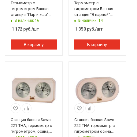
Термометр с
Термометр с
гигрометром Банная
гигрометром Банная
станция "Пар и жар"
станция "В парной"
15*17*2,5 см Банные
25*11 см Банные штучки
В наличии: 16
В наличии: 14
штучки
1 172
руб.
/шт
1 350
руб.
/шт
В корзину
В корзину
Станция банная Sawo
Станция банная Sawo
221-THA, термометр с
222-THA термометр с
гигрометром, осина,
гигрометром осина