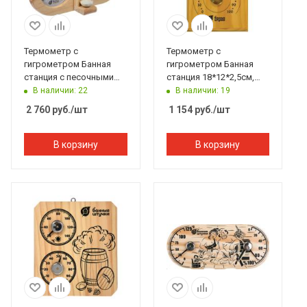
Термометр с
Термометр с
гигрометром Банная
гигрометром Банная
станция с песочными
станция 18*12*2,5см,
часами 27*13,8*7,5 см
Банные штучки
В наличии: 22
В наличии: 19
Банные штучки
2 760
руб.
/шт
1 154
руб.
/шт
В корзину
В корзину