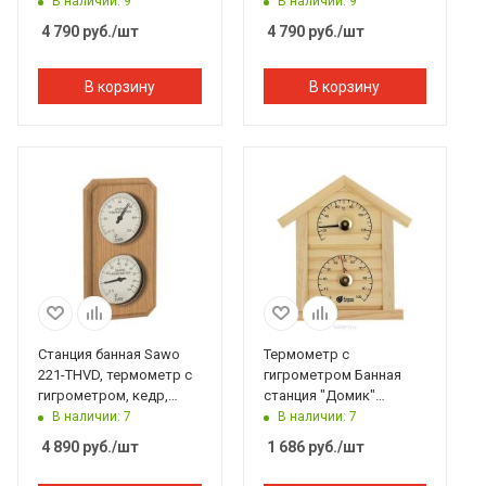
140*225 мм
250*30*135 мм
В наличии: 9
В наличии: 9
4 790
руб.
/шт
4 790
руб.
/шт
В корзину
В корзину
Станция банная Sawo
Термометр с
221-THVD, термометр с
гигрометром Банная
гигрометром, кедр,
станция "Домик"
140*225 мм
23,6*22*1,9 см Банные
В наличии: 7
В наличии: 7
штучки
4 890
руб.
/шт
1 686
руб.
/шт