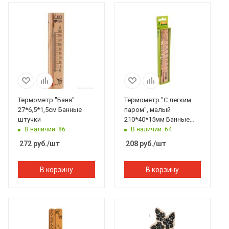
Термометр "Баня"
Термометр "С легким
27*6,5*1,5см Банные
паром", малый
штучки
210*40*15мм Банные
штучки
В наличии: 86
В наличии: 64
272
руб.
/шт
208
руб.
/шт
В корзину
В корзину