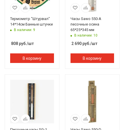
Термометр "Штурвал"
Часы Sawo 550-A
14*14см Банные штучки
песочные осина
65*25*345 мм
В наличии: 9
В наличии: 10
808
руб.
/шт
2 690
руб.
/шт
В корзину
В корзину
Песочные часы SG-1,
Часы Sawo 550-D