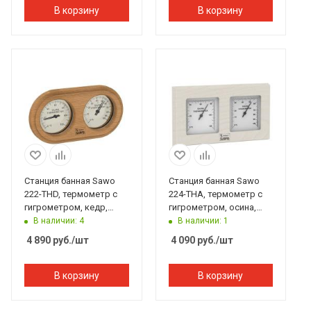
В корзину
В корзину
Станция банная Sawo
Станция банная Sawo
222-THD, термометр с
224-THA, термометр с
гигрометром, кедр,
гигрометром, осина,
140*225 мм
255*140 мм
В наличии: 4
В наличии: 1
4 890
руб.
/шт
4 090
руб.
/шт
В корзину
В корзину