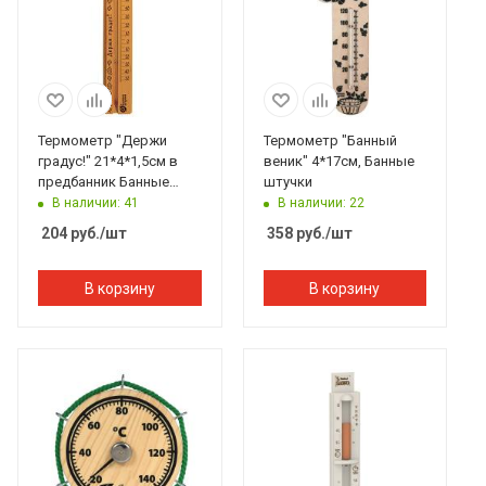
Термометр "Держи
Термометр "Банный
градус!" 21*4*1,5см в
веник" 4*17см, Банные
предбанник Банные
штучки
штучки
В наличии: 41
В наличии: 22
204
руб.
/шт
358
руб.
/шт
В корзину
В корзину