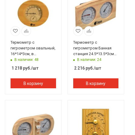
Термометр с
Термометр с
гигрометром овальный,
гигрометром Банная
16*14*3см, в
станция 24.5*13.5*3см
дерев.корпусе Банные
Банные штучки
В наличии: 48
В наличии: 24
штучки
1 218
руб.
/шт
2 216
руб.
/шт
В корзину
В корзину