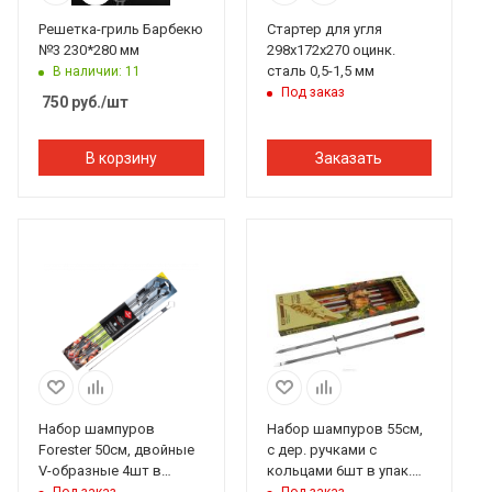
Решетка-гриль Барбекю
Стартер для угля
№3 230*280 мм
298х172х270 оцинк.
сталь 0,5-1,5 мм
В наличии: 11
Под заказ
750
руб.
/шт
В корзину
Заказать
Набор шампуров
Набор шампуров 55см,
Forester 50см, двойные
с дер. ручками с
V-образные 4шт в
кольцами 6шт в упак.
блистере
Boyscout, Актив
Под заказ
Под заказ