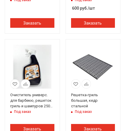
600
руб.
/шт
Заказать
Заказать
Очиститель универс.
Решетка-гриль
для барбекю, решеток
большая, кедр
гриль и шампуров 250
стальной
мл Бацькина баня #
Под заказ
Под заказ
Заказать
Заказать