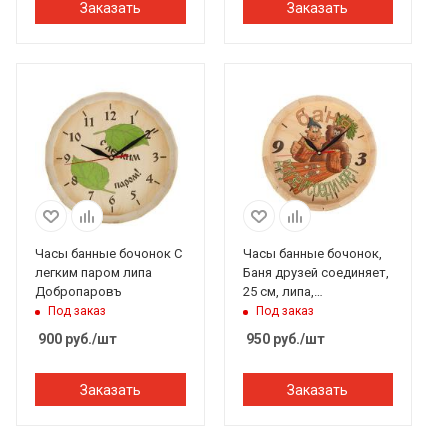
Заказать
Заказать
Часы банные бочонок С
Часы банные бочонок,
легким паром липа
Баня друзей соединяет,
Добропаровъ
25 см, липа,
Добропаровъ
Под заказ
Под заказ
900
руб.
/шт
950
руб.
/шт
Заказать
Заказать