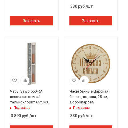
330
руб.
/шт
Заказать
Заказать
Часы Sawo 550-RA
Часы банные Царская
песочные осина/
банька, корона, 25 см,
талькохлорит 65*340
Добропаровъ
мм
Под заказ
Под заказ
3 890
руб.
/шт
330
руб.
/шт