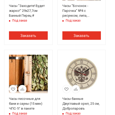
Часы "Заходите! Будет
Часы "Бочонок -
жарко!" 29х27,7см
Парочка" №4 с
Банный Перец #
рисунком, липа,
Добропаровъ
Под заказ
Под заказ
Заказать
Заказать
Часы песочные для
Часы банные
бани и сауны (15 мин)
Двуглавый орел, 25 см,
ЧПС-1Г в пакете
Добропаровъ
Под заказ
Под заказ