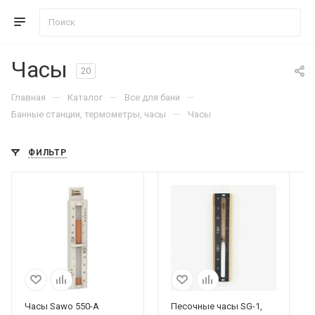
Часы
20
—
—
—
Главная
Каталог
Все для бани
—
Банные станции, термометры, часы
Часы
ФИЛЬТР
Часы Sawo 550-A
Песочные часы SG-1,