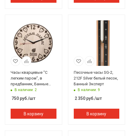
Часы кварцевые "С
Песочные часы SG-2,
легким паром", в
212F Silver белый песок,
предбанник, Банные
Банный Эксперт
штучки#
В наличии: 2
В наличии: 9
750
руб.
/шт
2 350
руб.
/шт
В корзину
В корзину