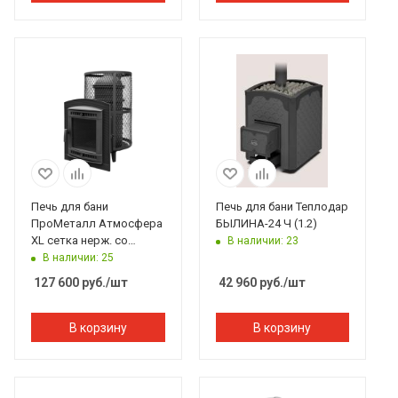
Печь для бани
Печь для бани Теплодар
ПроМеталл Атмосфера
БЫЛИНА-24 Ч (1.2)
XL сетка нерж. со
В наличии: 23
стеклом
В наличии: 25
127 600
руб.
/шт
42 960
руб.
/шт
В корзину
В корзину