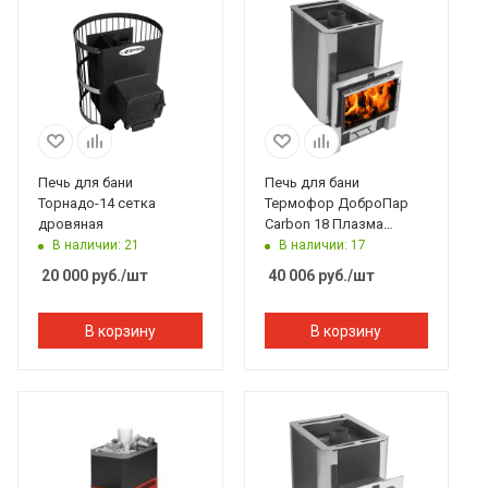
Печь для бани
Печь для бани
Торнадо-14 сетка
Термофор ДоброПар
дровяная
Carbon 18 Плазма
закр.каменка антрацит
В наличии: 21
В наличии: 17
20 000
руб.
/шт
40 006
руб.
/шт
В корзину
В корзину