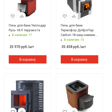
Печь для бани Теплодар
Печь для бани
Русь-18 Л терракота
Термофор ДоброПар
Carbon 18 закр.каменка
В наличии: 17
чуг дверца со стеклом
В наличии: 15
антрацит
25 970
руб.
/шт
35 438
руб.
/шт
В корзину
В корзину