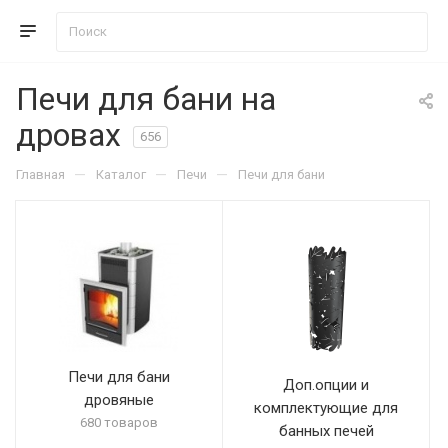
Печи для бани на
дровах
656
—
—
—
Главная
Каталог
Печи
Печи для бани
Печи для бани
Доп.опции и
дровяные
комплектующие для
680 товаров
банных печей