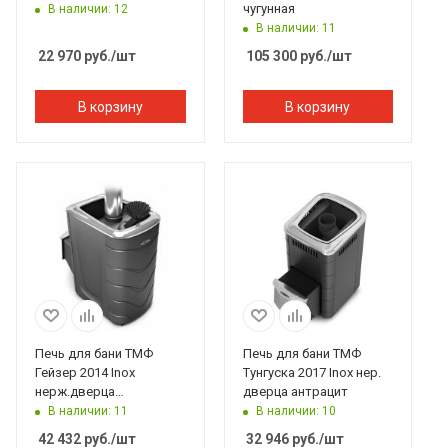
чугунная
В наличии: 12
В наличии: 11
22 970
руб.
/шт
105 300
руб.
/шт
В корзину
В корзину
Печь для бани ТМФ
Печь для бани ТМФ
Гейзер 2014 Inox
Тунгуска 2017 Inox нер.
нерж.дверца
дверца антрацит
закр.каменка антрацит
В наличии: 11
В наличии: 10
42 432
руб.
/шт
32 946
руб.
/шт