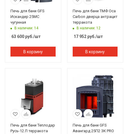
Печь для бани GFS
Печь для бани ТМФ Оса
Искандер 25МС
Carbon дверца антрацит
чугунная
терракота
В наличии: 14
В наличии: 12
63 600
руб.
/шт
17 952
руб.
/шт
В корзину
В корзину
Печь для бани Теплодар
Печь для бани GFS
Русь-12 Л терракота
Авангард 25П2 ЗК PRO