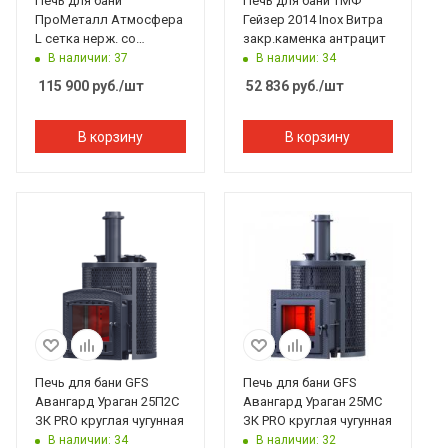
Печь для бани
Печь для бани ТМФ
ПроМеталл Атмосфера
Гейзер 2014 Inox Витра
L сетка нерж. со
закр.каменка антрацит
стеклом
В наличии: 37
В наличии: 34
115 900
руб.
/шт
52 836
руб.
/шт
В корзину
В корзину
Печь для бани GFS
Печь для бани GFS
Авангард Ураган 25П2С
Авангард Ураган 25МС
ЗК PRO круглая чугунная
ЗК PRO круглая чугунная
В наличии: 34
В наличии: 32