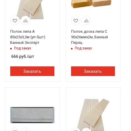
Полок липа А
Полок доска липа С
85х25х3,0м (уп-5шт)
90х26ммх2м, Банный
Банный Эксперт
Перец
Под заказ
Под заказ
666
руб.
/шт
Заказать
Заказать