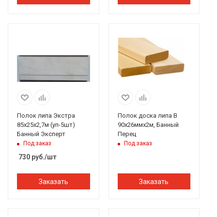
Полок липа Экстра
Полок доска липа В
85х25х2,7м (уп-5шт)
90х26ммх2м, Банный
Банный Эксперт
Перец
Под заказ
Под заказ
730
руб.
/шт
Заказать
Заказать