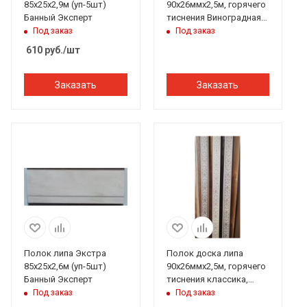
85х25х2,9м (уп-5шт)
90х26ммх2,5м, горячего
Банный Эксперт
тиснения Виноградная
лоза, ПЭМ
Под заказ
Под заказ
610
руб.
/шт
Заказать
Заказать
Полок липа Экстра
Полок доска липа
85х25х2,6м (уп-5шт)
90х26ммх2,5м, горячего
Банный Эксперт
тиснения классика,
ПЭМ
Под заказ
Под заказ