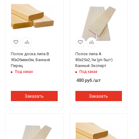
Полок доска липа В
Полок липа А
90х26ммх3м, Банный
85х25х2,1м (уп-5шт)
Перец
Банный Эксперт
Под заказ
Под заказ
480
руб.
/шт
Заказать
Заказать