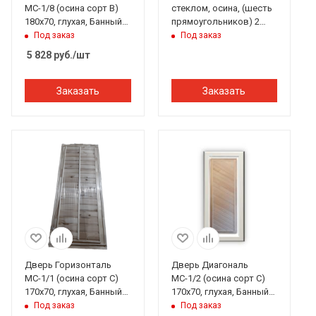
МС-1/8 (осина сорт В)
стеклом, осина, (шесть
180х70, глухая, Банный
прямоугольников) 2
Эксперт
петли 170*70 см, Банный
Под заказ
Под заказ
Перец
5 828
руб.
/шт
Заказать
Заказать
Дверь Горизонталь
Дверь Диагональ
МС-1/1 (осина сорт С)
МС-1/2 (осина сорт С)
170х70, глухая, Банный
170х70, глухая, Банный
Перец
Эксперт
Под заказ
Под заказ