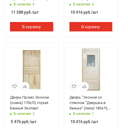
коробка липа. Банный
Банный Эксперт
В наличии: 6
В наличии: 6
Эксперт
11 388
руб.
/шт
10 416
руб.
/шт
В корзину
В корзину
Дверь Промо Эконом
Дверь "Эконом со
(осина) 170х70, глухая
стеклом "Девушка в
Банный Эксперт
баньке" (липа) 185х75,
коробка липа. Банный
В наличии: 2
В наличии: 1
Эксперт
5 476
руб.
/шт
10 416
руб.
/шт