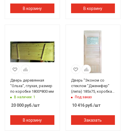
В корзину
В корзину
Дверь деревянная
Дверь "Эконом со
"Ольха", глухая, размер
стеклом "Дженифер"
по коробке 1800*800 мм
(липа) 185х75, коробка
липа. Банный Эксперт
В наличии: 1
Под заказ
20 000
руб.
/шт
10 416
руб.
/шт
В корзину
Заказать