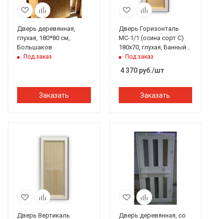
Дверь деревянная,
Дверь Горизонталь
глухая, 180*80 см,
МС-1/1 (осина сорт С)
Большаков
180х70, глухая, Банный
Эксперт
Под заказ
Под заказ
4 370
руб.
/шт
Заказать
Заказать
Дверь Вертикаль
Дверь деревянная, со