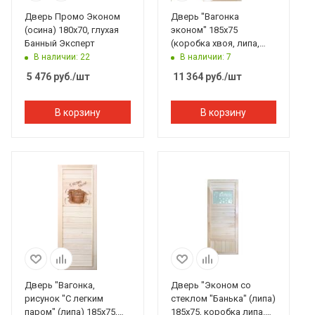
Дверь Промо Эконом
Дверь "Вагонка
(осина) 180х70, глухая
эконом" 185х75
Банный Эксперт
(коробка хвоя, липа,
береза) Банный
В наличии: 22
В наличии: 7
Эксперт
5 476
руб.
/шт
11 364
руб.
/шт
В корзину
В корзину
Дверь "Вагонка,
Дверь "Эконом со
рисунок "С легким
стеклом "Банька" (липа)
паром" (липа) 185х75,
185х75, коробка липа.