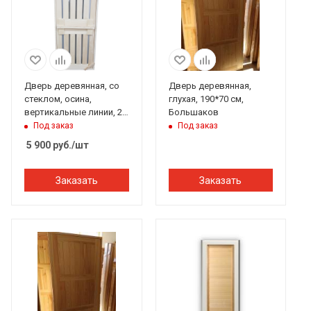
Дверь деревянная, со
Дверь деревянная,
стеклом, осина,
глухая, 190*70 см,
вертикальные линии, 2
Большаков
петли 170*75 см, Банный
Под заказ
Под заказ
Перец
5 900
руб.
/шт
Заказать
Заказать