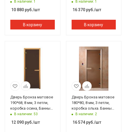
правая
Эксперт
В наличии: 1
В наличии: 1
10 880
руб.
/шт
16 370
руб.
/шт
В корзину
В корзину
Дверь Бронза матовое
Дверь Бронза матовое
190*68, 8 мм, 3 петли,
180*80, 8 мм, 3 петли,
коробка осина, Банный
коробка ольха. Банный
Эксперт правая
Эксперт
В наличии: 53
В наличии: 2
12 090
руб.
/шт
16 574
руб.
/шт