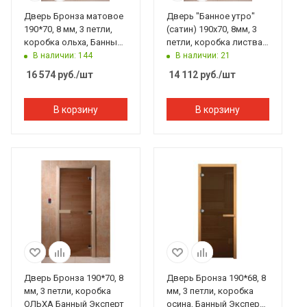
Дверь Бронза матовое
Дверь "Банное утро"
190*70, 8 мм, 3 петли,
(сатин) 190х70, 8мм, 3
коробка ольха, Банный
петли, коробка листва,
Эксперт
Банный Эксперт
В наличии: 144
В наличии: 21
16 574
руб.
/шт
14 112
руб.
/шт
В корзину
В корзину
Дверь Бронза 190*70, 8
Дверь Бронза 190*68, 8
мм, 3 петли, коробка
мм, 3 петли, коробка
ОЛЬХА Банный Эксперт
осина, Банный Эксперт