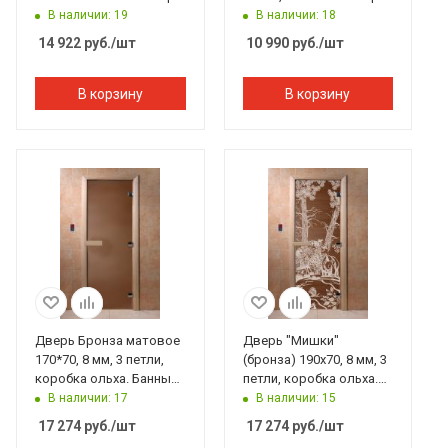
правая
В наличии: 19
В наличии: 18
14 922
руб.
/шт
10 990
руб.
/шт
В корзину
В корзину
Дверь Бронза матовое
Дверь "Мишки"
170*70, 8 мм, 3 петли,
(бронза) 190х70, 8 мм, 3
коробка ольха. Банный
петли, коробка ольха.
Эксперт
Банный Эксперт
В наличии: 17
В наличии: 15
17 274
руб.
/шт
17 274
руб.
/шт