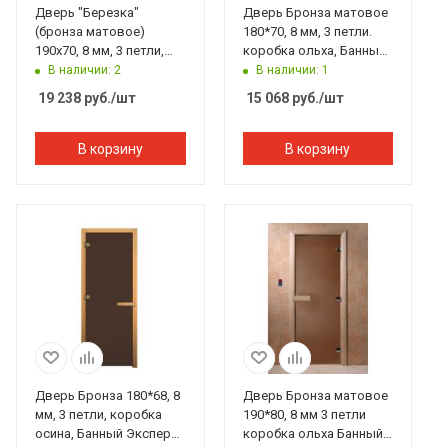
Дверь "Березка"
Дверь Бронза матовое
(бронза матовое)
180*70, 8 мм, 3 петли.
190х70, 8 мм, 3 петли,
коробка ольха, Банный
коробка ольха. Банный
Эксперт
В наличии: 2
В наличии: 1
Эксперт
19 238
руб.
/шт
15 068
руб.
/шт
В корзину
В корзину
Дверь Бронза 180*68, 8
Дверь Бронза матовое
мм, 3 петли, коробка
190*80, 8 мм 3 петли
осина, Банный Эксперт
коробка ольха Банный