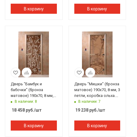
В корзину
В корзину
Дверь "Бамбук и
Дверь "Мишки" (бронза
бабочки" (бронза
матовое) 190х70, 8 мм, 3
матовое) 190х70, 8 мм, 3
петли, коробка ольха.
петли, коробка ольха.
Банный Эксперт
В наличии: 8
В наличии: 7
Банный Эксперт
18 458
руб.
/шт
19 238
руб.
/шт
В корзину
В корзину