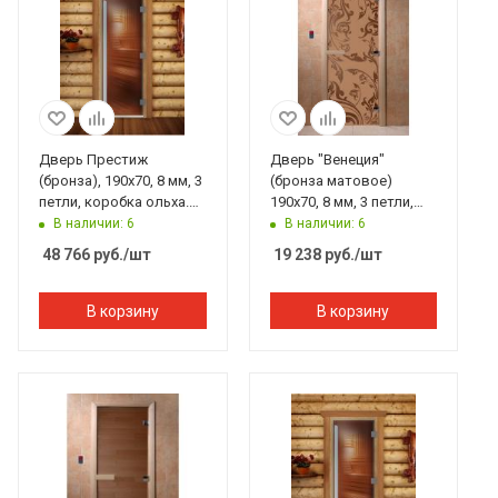
Дверь Престиж
Дверь "Венеция"
(бронза), 190х70, 8 мм, 3
(бронза матовое)
петли, коробка ольха.
190х70, 8 мм, 3 петли,
Банный Эксперт
коробка ольха, Банный
В наличии: 6
В наличии: 6
Эксперт
48 766
руб.
/шт
19 238
руб.
/шт
В корзину
В корзину