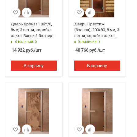
Дверь Бронза 180*70,
Дверь Престиж
8мм, 3 петли, коробка
(бронза), 200х80, 8 мм, 3
ольха, Банный Эксперт
петли, коробка ольха.
Банный Эксперт
В наличии: 5
В наличии: 3
14 922
руб.
/шт
48 766
руб.
/шт
В корзину
В корзину