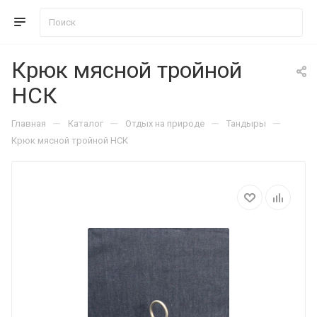
Крюк мясной тройной
НСК
—
—
—
—
Главная
Каталог
Отдых на природе
Тандыры
Крюк мясной тройной НСК