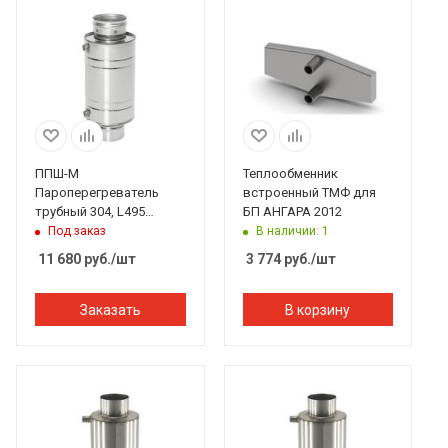
ППШ-М
Теплообменник
Пароперегреватель
встроенный ТМФ для
трубный 304, L495
БП АНГАРА 2012
D130/130 с баком-
Под заказ
В наличии: 1
ватерпасс 304 D-180
11 680
руб.
/шт
3 774
руб.
/шт
Заказать
В корзину