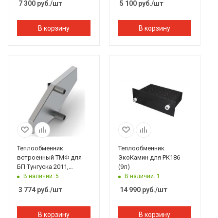
7 300
руб.
/шт
5 100
руб.
/шт
В корзину
В корзину
Теплообменник
Теплообменник
встроенный ТМФ для
ЭкоКамин для РК186
БП Тунгуска 2011,
(9л)
Тунгуска XXL 2013
В наличии: 5
В наличии: 1
3 774
руб.
/шт
14 990
руб.
/шт
В корзину
В корзину