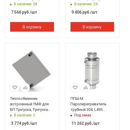
201/1,0 мм), ф115 мм на
304/1,0 мм), ф115 мм
В наличии: 28
В наличии: 24
трубе
7 566
руб.
/шт
9 406
руб.
/шт
В корзину
В корзину
Теплообменник
ППШ-М
встроенный ТМФ для
Пароперегреватель
БП Тунгуска, Тунгуска
трубный 304, L495
XXL, Ангара, Аврора
D115/115 с баком-
В наличии: 2
Под заказ
ватерпасс 304 D-180
3 774
руб.
/шт
11 262
руб.
/шт