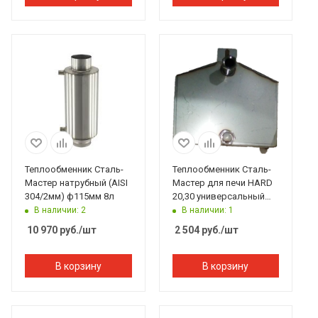
Теплообменник Сталь-
Теплообменник Сталь-
Мастер натрубный (AISI
Мастер для печи HARD
304/2мм) ф115мм 8л
20,30 универсальный
Inox (AISI 304/1,5мм)
В наличии: 2
В наличии: 1
10 970
руб.
/шт
2 504
руб.
/шт
В корзину
В корзину