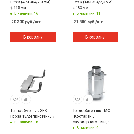
нерж.(AISI 304/2,0 мм),
нерж.(AISI 304/2,0 мм)
ф115 мм
ф130 мм
В наличии: 16
В наличии: 11
20 300
руб.
/шт
21 800
руб.
/шт
В корзину
В корзину
Теплообменник GFS
Теплообменник ТМФ
Гроза 18/24 пристенный
"Костакан",
самоварного типа, 9л,
В наличии: 16
ф150 мм, G3/4
В наличии: 6