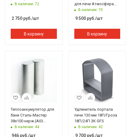
для печи Атмосфера
В наличии: 72
(нержавеющая)
В наличии: 70
2 750
руб.
/шт
9 500
руб.
/шт
В корзину
В корзину
Теплоаккумулятор для
Удлинитель портала
бани Сталь-Мастер
печи 130 мм 18П/Гроза
38х100 нерж.(AISI
18П/24П ЗК GFS
304/1,5мм)
В наличии: 44
В наличии: 42
946
руб.
/шт
9 700
руб.
/шт