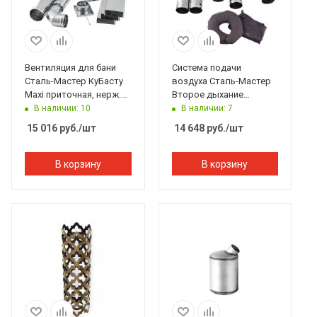
Вентиляция для бани
Система подачи
Сталь-Мастер КуБасту
воздуха Сталь-Мастер
Maxi приточная, нерж.
Второе дыхание
(AISI 430/0,5мм)
Standart нерж.(AISI
В наличии: 10
В наличии: 7
430/0,5мм)
15 016
руб.
/шт
14 648
руб.
/шт
В корзину
В корзину