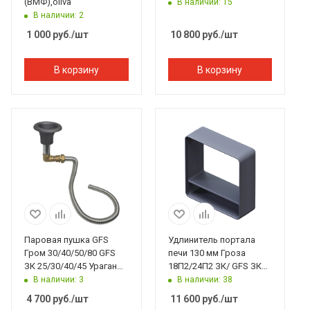
(ВМФ),oliva
В наличии: 15
В наличии: 2
1 000
руб.
/шт
10 800
руб.
/шт
В корзину
В корзину
Паровая пушка GFS
Удлинитель портала
Гром 30/40/50/80 GFS
печи 130 мм Гроза
ЗК 25/30/40/45 Ураган
18П2/24П2 ЗК/ GFS ЗК
(верхний подвод)
18П2/ Искандер
В наличии: 3
В наличии: 38
18П2/25П2
4 700
руб.
/шт
11 600
руб.
/шт