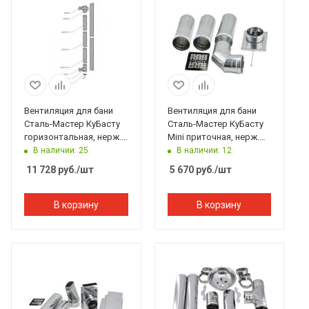
Вентиляция для бани
Вентиляция для бани
Сталь-Мастер КуБасту
Сталь-Мастер КуБасту
горизонтальная, нерж.
Mini приточная, нерж.
(AISI 430/0,5мм)
(AISI 430/0,5мм)
В наличии: 25
В наличии: 12
11 728
руб.
/шт
5 670
руб.
/шт
В корзину
В корзину