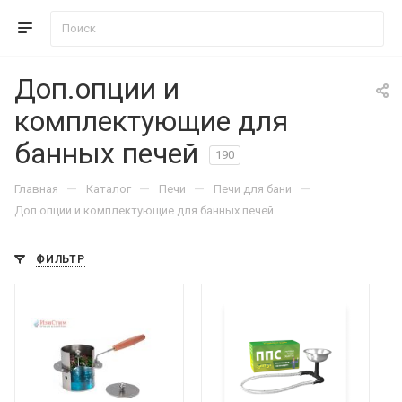
Доп.опции и
комплектующие для
банных печей
190
—
—
—
—
Главная
Каталог
Печи
Печи для бани
Доп.опции и комплектующие для банных печей
ФИЛЬТР