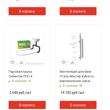
В корзину
В корзину
Паровая пушка
Вентиляция для бани
Сабантуй ППС-4
Сталь-Мастер КуБасту
вертикальная, нерж.
В наличии: 41
(AISI 430/0,5мм)
В наличии: 40
2 640
руб.
/шт
14 102
руб.
/шт
В корзину
В корзину