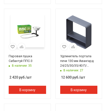
Паровая пушка
Удлинитель портала
Сабантуй ППС-3
печи 130 мм Авангард
24/25/30/35/40 П/
В наличии: 35
П2/GFS ЗК 25/30 П2/
В наличии: 27
Гром 30П2/GFS ЗК 40П2
2 420
руб.
/шт
12 600
руб.
/шт
В корзину
В корзину