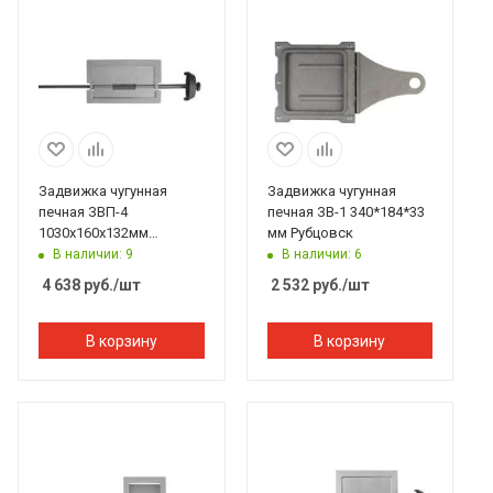
Задвижка чугунная
Задвижка чугунная
печная ЗВП-4
печная ЗВ-1 340*184*33
1030х160х132мм
мм Рубцовск
Рубцовск
В наличии: 9
В наличии: 6
4 638
руб.
/шт
2 532
руб.
/шт
В корзину
В корзину