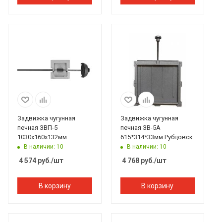
Задвижка чугунная
Задвижка чугунная
печная ЗВП-5
печная ЗВ-5А
1030х160х132мм
615*314*33мм Рубцовск
Рубцовск
В наличии: 10
В наличии: 10
4 574
руб.
/шт
4 768
руб.
/шт
В корзину
В корзину