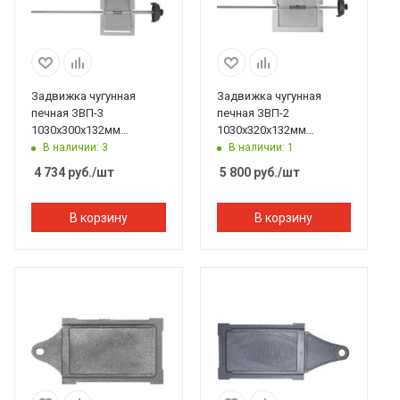
Задвижка чугунная
Задвижка чугунная
печная ЗВП-3
печная ЗВП-2
1030х300х132мм
1030х320х132мм
Рубцовск
Рубцовск
В наличии: 3
В наличии: 1
4 734
руб.
/шт
5 800
руб.
/шт
В корзину
В корзину