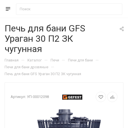
Печь для бани GFS
Ураган 30 П2 ЗК
чугунная
—
—
—
—
Главная
Каталог
Печи
Печи для бани
—
Печи для бани дровяные
Печь для бани GFS Ураган 30 П2 ЗК чугунная
Артикул:
УП-00012098