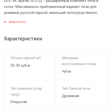
GFS-ЗК Ураган 30 (П)2 - расширенный комплект печи в
сетке. Максимально приближенный вариант печи для
режимов русской парной, имеющий непосредственно
закрытую чугунным коробом каменку, дверцу для пара с
ручкой из бука. Печь легко модернизируется до
полноценной печи предназначенной для Русской бани
путем замены стальной сетки на каменную облицовку без
Характеристики
демонтажа дымохода.
Объем парной м3
Материал
изготовления топки
20-30 куб.м.
Чугун
Тип каменки (откр,
Тип банной печи
закр)
Дровяная
Открытая