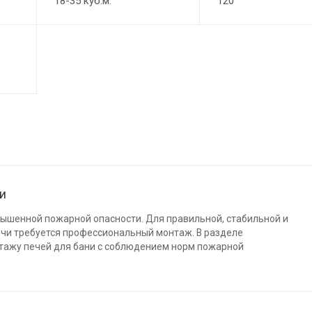
18-35 куб.м.
120
ни
вышенной пожарной опасности. Для правильной, стабильной и
ечи требуется профессиональный монтаж. В разделе
тажу печей для бани с соблюдением норм пожарной