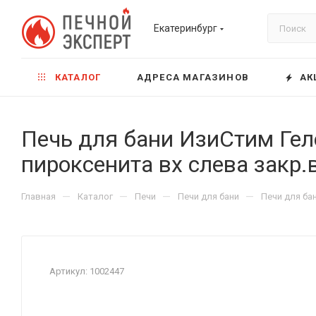
Екатеринбург
КАТАЛОГ
АДРЕСА МАГАЗИНОВ
АК
Печь для бани ИзиСтим Гел
пироксенита вх слева закр.
—
—
—
—
Главная
Каталог
Печи
Печи для бани
Печи для ба
Артикул:
1002447