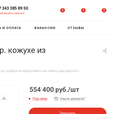
7 343 385 89 50
0
0
0
ЗАКАЗАТЬ ЗВОНОК
 И ОПЛАТА
ВАКАНСИИ
ОТЗЫВЫ
р. кожухе из
ор. кожухе из пироксенита вх слева закр.верх 321
554 400
руб.
/шт
Под заказ
Нашли дешевле?
Заказать