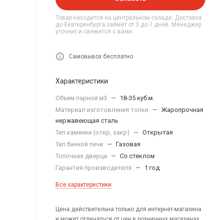
Товар находится на центральном складе. Доставка
до Екатеринбурга займёт от 3 до 7 дней. Менеджер
уточнит и свяжется с вами.
Самовывоз бесплатно
Характеристики
Объем парной м3
—
18-35 куб.м.
Материал изготовления топки
—
Жаропрочная
нержавеющая сталь
Тип каменки (откр, закр)
—
Открытая
Тип банной печи
—
Газовая
Топочная дверца
—
Со стеклом
Гарантия производителя
—
1 год
Все характеристики
Цена действительна только для интернет-магазина
и может отличаться от цен в розничных магазинах.