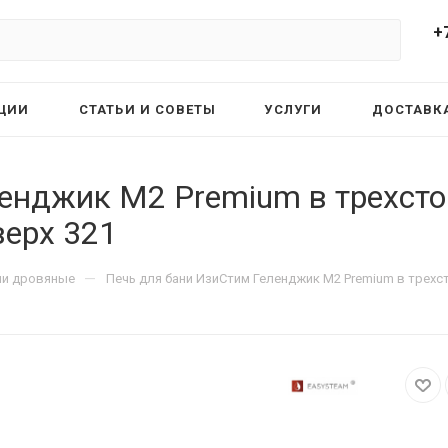
+
ЦИИ
СТАТЬИ И СОВЕТЫ
УСЛУГИ
ДОСТАВКА
енджик М2 Premium в трехсто
верх 321
—
ни дровяные
Печь для бани ИзиСтим Геленджик М2 Premium в трехст