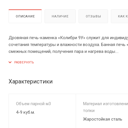
ОПИСАНИЕ
НАЛИЧИЕ
ОТЗЫВЫ
КАК 
Дровяная печь-каменка «Колибри 9У» служит для индивид
сочетания температуры и влажности воздуха. Банная печь 
смежных помещений, получения пара и нагрева воды.
Банная печь «Колибри 9У» - это идеальное решение для в
кубометров. Имея очень небольшие габариты, печь, между
эргономично разместить ее в парной, а топить из смежног
Характеристики
вместительную каменку (25 кг). Она очень компактна и про
фирменной оригинальной конструкцией и цельной верхней 
Объем парной м3
Материал изготовлени
Все печи данной конструкции разработаны на основании и
топки
4-9 куб.м.
опыта производителя ООО «Конвектика», и, что самое гла
Жаростойкая сталь