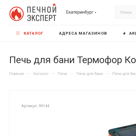
Екатеринбург
КАТАЛОГ
АДРЕСА МАГАЗИНОВ
АК
Печь для бани Термофор Кол
—
—
—
—
Главная
Каталог
Печи
Печи для бани
Печи для ба
Артикул:
99144