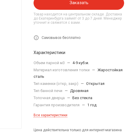
Заказать
Товар находится на центральном складе. Доставка
до Екатеринбурга займёт от 3 до 7 дней. Менеджер
уточнит и свяжется с вами.
Самовывоз бесплатно
Характеристики
Объем парной м3
—
4-9 куб.м.
Материал изготовления топки
—
Жаростойкая
сталь
Тип каменки (откр, закр)
—
Открытая
Тип банной печи
—
Дровяная
Топочная дверца
—
Без стекла
Гарантия производителя
—
1 год
Все характеристики
Цена действительна только для интернет-магазина