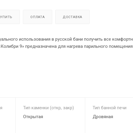
КУПИТЬ
ОПЛАТА
ДОСТАВКА
уального использования в русской бани получить все комфорт
«Колибри 9» предназначена для нагрева парильного помещения 
ладельцев небольшой бани с объемом парного помещения до 9
 тем, обладает выносным топливным каналом, что позволяет у
о помещения. Не смотря на малые размеры, эта малышка имеет
чна, благодаря тому, что имеет минимум сварных швов, обладае
рамкой.
я
Тип каменки (откр, закр)
Тип банной печи
зучения и улучшения отечественных и зарубежных аналогов, со
Открытая
Дровяная