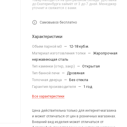
Товар находится на центральном складе. Доставка
до Екатеринбурга займёт от 3 до 7 дней. Менеджер
уточнит и свяжется с вами.
Самовывоз бесплатно
Характеристики
Объем парной м3
—
12-18 куб.м.
Материал изготовления топки
—
Жаропрочная
нержавеющая сталь
Тип каменки (откр, закр)
—
Открытая
Тип банной печи
—
Дровяная
Топочная дверца
—
Без стекла
Гарантия производителя
—
1 год
Все характеристики
Цена действительна только для интернет-магазина
и может отличаться от цен в розничных магазинах.
Внешний вид изделия может отличаться от