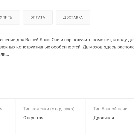
КУПИТЬ
ОПЛАТА
ДОСТАВКА
ешение для Вашей бани. Они и пар получить поможет, и воду дл
д важных конструктивных особенностей. Дымоход здесь распол
ли.
особный обеспечить наиболее эффективный прогрев и каменки,
ваются поочередно. В закрытой каменке камни могут нагреватьс
 качества. А благодаря использованию жаростойкой стали, дан
. Топке данной модели не страшны ни термические, ни другие 
я
Тип каменки (откр, закр)
Тип банной печи
Открытая
Дровяная