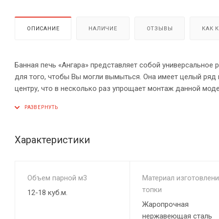
ОПИСАНИЕ
НАЛИЧИЕ
ОТЗЫВЫ
КАК 
Банная печь «Ангара» представляет собой универсальное р
для того, чтобы Вы могли вымыться. Она имеет целый ря
центру, что в несколько раз упрощает монтаж данной моде
Есть здесь и так называемый вихревой теплообменник, сп
в парной. Каменка здесь имеет два отсека, которые нагре
градусов. Это очень важно для получения пара отличного
Характеристики
устойчива к окислению и другим внешним воздействиям.
Вода здесь подается в каменку через специальную воронку
Объем парной м3
Материал изготовлени
воздействия.
топки
12-18 куб.м.
Жаропрочная
нержавеющая сталь