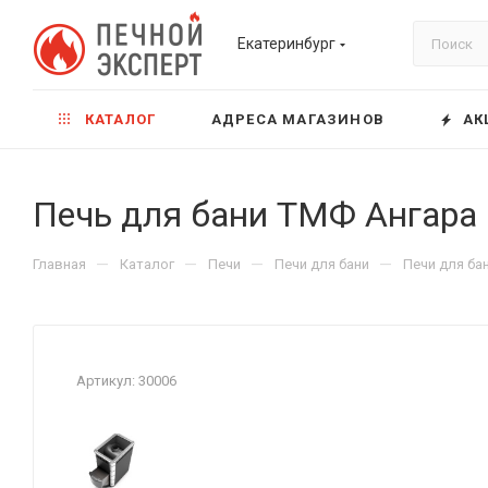
Екатеринбург
КАТАЛОГ
АДРЕСА МАГАЗИНОВ
АК
Печь для бани ТМФ Ангара 
—
—
—
—
Главная
Каталог
Печи
Печи для бани
Печи для ба
Артикул:
30006