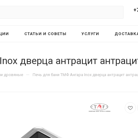
+
ЦИИ
СТАТЬИ И СОВЕТЫ
УСЛУГИ
ДОСТАВКА
Inox дверца антрацит антраци
—
ни дровяные
Печь для бани ТМФ Ангара Inox дверца антрацит антра