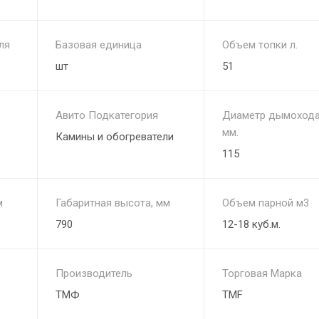
ля
Базовая единица
Объем топки л.
шт
51
Авито Подкатегория
Диаметр дымохода
мм.
Камины и обогреватели
115
м
Габаритная высота, мм
Объем парной м3
790
12-18 куб.м.
Производитель
Торговая Марка
ТМФ
TMF