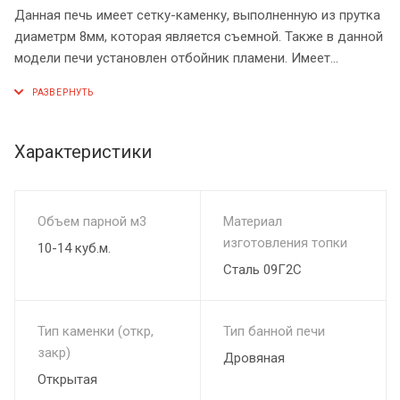
Данная печь имеет сетку-каменку, выполненную из прутка
диаметрм 8мм, которая является съемной. Также в данной
модели печи установлен отбойник пламени. Имеет
выносной топочный канал, что позволяет топить печь из
смежного помещения.
Характеристики
Объем парной м3
Материал
изготовления топки
10-14 куб.м.
Сталь 09Г2С
Тип каменки (откр,
Тип банной печи
закр)
Дровяная
Открытая