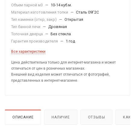
Объем парной м3
—
10-14 куб.м.
Материал изготовления топки
—
Сталь 09Г2С
Тип каменки (откр, закр)
—
Открытая
Тип банной печи
—
Дровяная
Топочная дверца
—
Без стекла
Гарантия производителя
—
1 год
Все характеристики
Цена действительна только для интернет-магазина и может
отличаться от цен в розничных магазинах.
Внешний вид изделия может отличаться от фотографий,
представленных в интернет-магазине.
ОПИСАНИЕ
НАЛИЧИЕ
ОТЗЫВЫ
КАК 