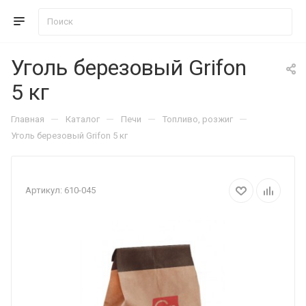
Уголь березовый Grifon
5 кг
—
—
—
—
Главная
Каталог
Печи
Топливо, розжиг
Уголь березовый Grifon 5 кг
Артикул:
610-045