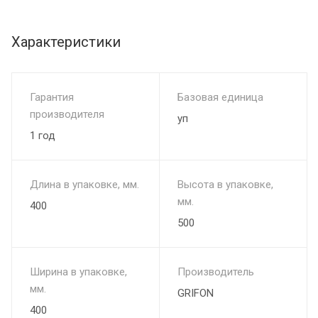
теплоотдачи, способность долго сохранять тепло и ровно
пылать - все эти качества делают березовый уголь GRIFON
популярным средством для приготовления продуктов.
Характеристики
Древесный уголь GRIFON высшего сорта, марки А
производят путем пиролиза древесины пород первой
группы и фасуют в прочные двухслойные крафт пакеты.
Гарантия
Базовая единица
производителя
уп
1 год
Длина в упаковке, мм.
Высота в упаковке,
мм.
400
500
Ширина в упаковке,
Производитель
мм.
GRIFON
400