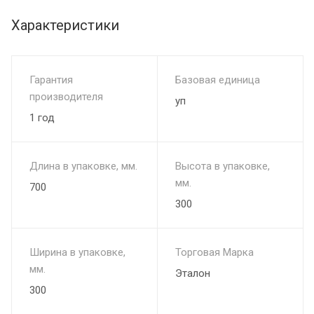
Его также можно использовать в мангалах во время
активного отдыха.
Характеристики
Гарантия
Базовая единица
производителя
уп
1 год
Длина в упаковке, мм.
Высота в упаковке,
мм.
700
300
Ширина в упаковке,
Торговая Марка
мм.
Эталон
300